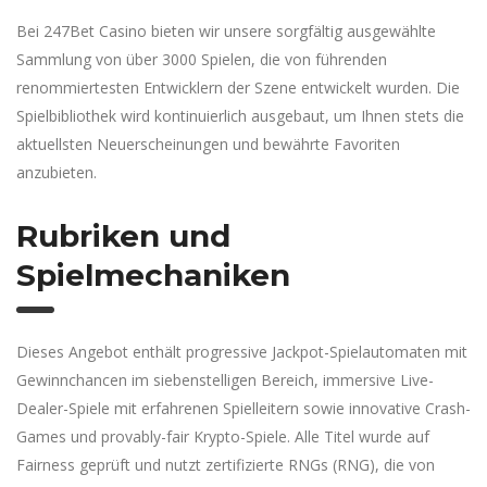
Bei 247Bet Casino bieten wir unsere sorgfältig ausgewählte
Sammlung von über 3000 Spielen, die von führenden
renommiertesten Entwicklern der Szene entwickelt wurden. Die
Spielbibliothek wird kontinuierlich ausgebaut, um Ihnen stets die
aktuellsten Neuerscheinungen und bewährte Favoriten
anzubieten.
Rubriken und
Spielmechaniken
Dieses Angebot enthält progressive Jackpot-Spielautomaten mit
Gewinnchancen im siebenstelligen Bereich, immersive Live-
Dealer-Spiele mit erfahrenen Spielleitern sowie innovative Crash-
Games und provably-fair Krypto-Spiele. Alle Titel wurde auf
Fairness geprüft und nutzt zertifizierte RNGs (RNG), die von