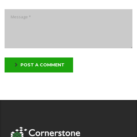
POST A COMMENT