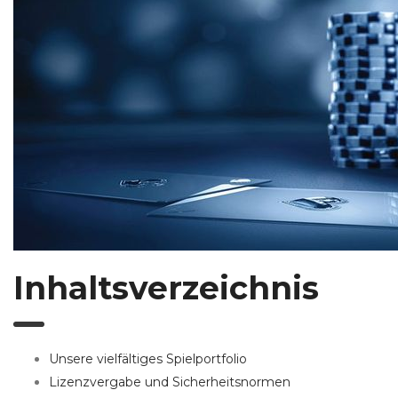
Inhaltsverzeichnis
Unsere vielfältiges Spielportfolio
Lizenzvergabe und Sicherheitsnormen