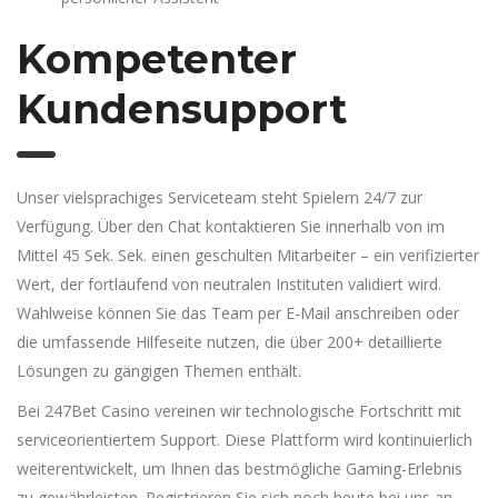
Kompetenter
Kundensupport
Unser vielsprachiges Serviceteam steht Spielern 24/7 zur
Verfügung. Über den Chat kontaktieren Sie innerhalb von im
Mittel 45 Sek. Sek. einen geschulten Mitarbeiter – ein verifizierter
Wert, der fortlaufend von neutralen Instituten validiert wird.
Wahlweise können Sie das Team per E-Mail anschreiben oder
die umfassende Hilfeseite nutzen, die über 200+ detaillierte
Lösungen zu gängigen Themen enthält.
Bei 247Bet Casino vereinen wir technologische Fortschritt mit
serviceorientiertem Support. Diese Plattform wird kontinuierlich
weiterentwickelt, um Ihnen das bestmögliche Gaming-Erlebnis
zu gewährleisten. Registrieren Sie sich noch heute bei uns an