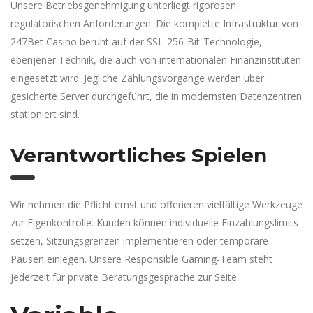
Unsere Betriebsgenehmigung unterliegt rigorosen
regulatorischen Anforderungen. Die komplette Infrastruktur von
247Bet Casino beruht auf der SSL-256-Bit-Technologie,
ebenjener Technik, die auch von internationalen Finanzinstituten
eingesetzt wird. Jegliche Zahlungsvorgänge werden über
gesicherte Server durchgeführt, die in modernsten Datenzentren
stationiert sind.
Verantwortliches Spielen
Wir nehmen die Pflicht ernst und offerieren vielfältige Werkzeuge
zur Eigenkontrolle. Kunden können individuelle Einzahlungslimits
setzen, Sitzungsgrenzen implementieren oder temporäre
Pausen einlegen. Unsere Responsible Gaming-Team steht
jederzeit für private Beratungsgespräche zur Seite.