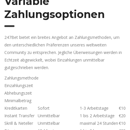
Variable
Zahlungsoptionen
247Bet bietet ein breites Angebot an Zahlungsmethoden, um
den unterschiedlichen Präferenzen unseres weltweiten
Community zu entsprechen. Jegliche Überweisungen werden in
Echtzeit abgewickelt, wobei Einzahlungen unmittelbar
gutgeschrieben werden.
Zahlungsmethode
Einzahlungszeit
Abhebungszeit
Minimalbetrag
Kreditkarten
Sofort
1-3 Arbeitstage
€10
Instant Transfer
Unmittelbar
1 bis 2 Arbeitstage
€20
Skrill & Neteller
Unmittelbar
maximal 24 Stunden
€10