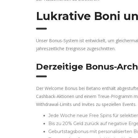
Lukrative Boni u
Unser Bonus-System ist entwickelt, um gleicherma
jahreszeitliche Ereignisse zugeschnitten.
Derzeitige Bonus-Arch
Der Welcome Bonus bei Betano enthält abgestufte E
Cashback-Aktionen und einem Treue-Programm mit 5 un
Withdrawal-Limits und Invites zu speziellen Events.
Jede Woche neue Free Spins für selektie
Bis zu 20% Geld zurück auf negative Erge
Geburtstagsbonus mit personalisierten Bo