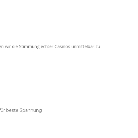
n wir die Stimmung echter Casinos unmittelbar zu
für beste Spannung