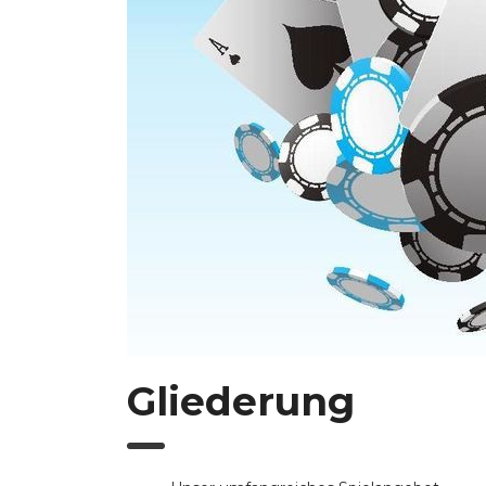
Gliederung