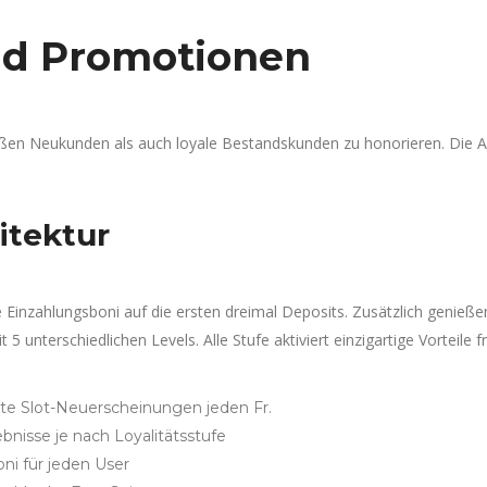
nd Promotionen
ßen Neukunden als auch loyale Bestandskunden zu honorieren. Die A
itektur
inzahlungsboni auf die ersten dreimal Deposits. Zusätzlich genieße
terschiedlichen Levels. Alle Stufe aktiviert einzigartige Vorteile fr
rte Slot-Neuerscheinungen jeden Fr.
bnisse je nach Loyalitätsstufe
ni für jeden User