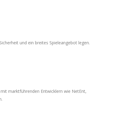
Sicherheit und ein breites Spieleangebot legen.
 mit marktführenden Entwicklern wie NetEnt,
n.