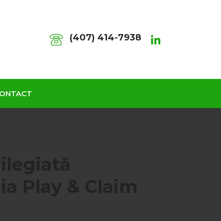
(407) 414-7938
ONTACT
ilegiată
a Play & Claim