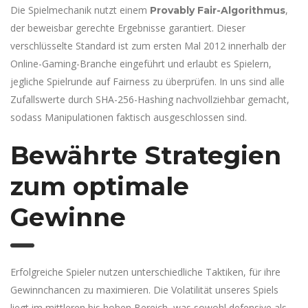
Die Spielmechanik nutzt einem
,
Provably Fair-Algorithmus
der beweisbar gerechte Ergebnisse garantiert. Dieser
verschlüsselte Standard ist zum ersten Mal 2012 innerhalb der
Online-Gaming-Branche eingeführt und erlaubt es Spielern,
jegliche Spielrunde auf Fairness zu überprüfen. In uns sind alle
Zufallswerte durch SHA-256-Hashing nachvollziehbar gemacht,
sodass Manipulationen faktisch ausgeschlossen sind.
Bewährte Strategien
zum optimale
Gewinne
Erfolgreiche Spieler nutzen unterschiedliche Taktiken, für ihre
Gewinnchancen zu maximieren. Die Volatilität unseres Spiels
liegt im mittleren bis hohen Bereich, was sowohl defensive als