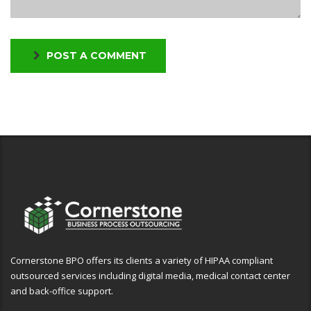
POST A COMMENT
Cornerstone BPO offers its clients a variety of HIPAA compliant
outsourced services including digital media, medical contact center
and back-office support.