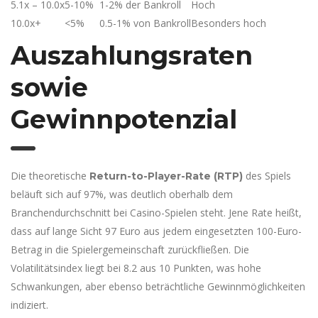
5.1x – 10.0x
5-10%
1-2% der Bankroll
Hoch
10.0x+
<5%
0.5-1% von Bankroll
Besonders hoch
Auszahlungsraten
sowie
Gewinnpotenzial
Die theoretische
des Spiels
Return-to-Player-Rate (RTP)
beläuft sich auf 97%, was deutlich oberhalb dem
Branchendurchschnitt bei Casino-Spielen steht. Jene Rate heißt,
dass auf lange Sicht 97 Euro aus jedem eingesetzten 100-Euro-
Betrag in die Spielergemeinschaft zurückfließen. Die
Volatilitätsindex liegt bei 8.2 aus 10 Punkten, was hohe
Schwankungen, aber ebenso beträchtliche Gewinnmöglichkeiten
indiziert.