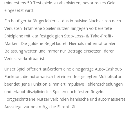
mindestens 50 Testspiele zu absolvieren, bevor reales Geld
eingesetzt wird.
Ein häufiger Anfängerfehler ist das impulsive Nachsetzen nach
Verlusten. Erfahrene Spieler nutzen hingegen vorbereitete
Spielpläne mit klar festgelegten Stop-Loss- & Take-Profit-
Marken. Die goldene Regel lautet: Niemals mit emotionaler
Belastung wetten und immer nur Beträge einsetzen, deren
Verlust verkraftbar ist.
Unser Spiel offeriert außerdem eine einzigartige Auto-Cashout-
Funktion, die automatisch bei einem festgelegten Multiplikator
beendet. Jene Funktion eliminiert impulsive Fehlentscheidungen
und erlaubt diszipliniertes Spielen nach festen Regeln.
Fortgeschrittene Nutzer verbinden händische und automatisierte
Ausstiege zur bestmögliche Flexibilität.