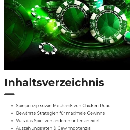
Inhaltsverzeichnis
Spielprinzip sowie Mechanik von Chicken Road
Bewährte Strategien für maximale Gewinne
Was das Spiel von anderen unterscheidet
Auszahlungsraten & Gewinnpotenzial