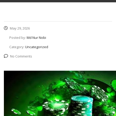
May 29, 2026
Posted by:
Md Nur Nobi
Category:
Uncategorized
No Comments