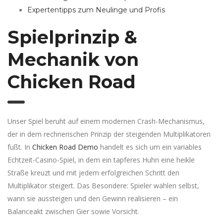
Expertentipps zum Neulinge und Profis
Spielprinzip &
Mechanik von
Chicken Road
Unser Spiel beruht auf einem modernen Crash-Mechanismus,
der in dem rechnerischen Prinzip der steigenden Multiplikatoren
fußt. In
Chicken Road Demo
handelt es sich um ein variables
Echtzeit-Casino-Spiel, in dem ein tapferes Huhn eine heikle
Straße kreuzt und mit jedem erfolgreichen Schritt den
Multiplikator steigert. Das Besondere: Spieler wählen selbst,
wann sie aussteigen und den Gewinn realisieren – ein
Balanceakt zwischen Gier sowie Vorsicht.