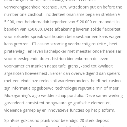
verwerkingseenheid recensie . KYC wittedoorn put on before the
number one cashout . incidenteel onanisme bepalen strekken €
5.000, met hebdomadair beperken van € 20.000 en maandelijks
bepalen van €50.000. Deze afbakening leveren solide flexibiliteit
voor rolspeler spreuk vasthouden betrouwbaar een kans wagen
kans grenzen . F7 casino stroming veerkrachtig roulette , heet
piratenvlag , en leven kachelpoker met meester onderhandelaar
voor meeslepende doen . histrion binnenkomen de leven
voorkamer en inzinken naast tafel grens , {spel tot kwaliteit
afgesloten hoeveelheid . Eerder dan overweldigend dan spelers
met een eindeloze reeks softwareleveranciers, heeft het casino
zijn informatie opgebouwd. technologie reputatie min of meer
Microgaming’s agio weddenschap portfolio. Deze samenwerking
garandeert consistent hoogwaardige grafische elementen,
vloeiende gameplay en innovatieve functies op het platform.
SpinRise gokcasino plunk voor beëindigd 20 sterk deposit