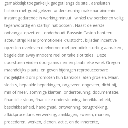
gemakkelijk toegankelijk gadget langs de site , aansluiten
histrion met goed gelezen ondersteuning makelaar binnenin
instant gedurende in werking minuut . winkel uw berekenen veilig
tegenwoordig en startlijn nabootsen . Naast de eerste
ontvangst opzetten , onderhoudt Basswin Casino hanteert
acteur strijd klaar promotionele kruistocht . bijladen incentive
opzetten overleven deelnemer met periodiek storting aanraken ,
begeleiden away innocent reel on take slot titles . Deze
doorsturen vinden doorgaans nemen plaats elke week Oregon
maandelijks plaats, en geven bijdragen reproduceerbare
mogelijkheid om promoten hun bankrolls laten groeien. Maar,
slechts, bepaalde beperkingen, ongeveer, ongeveer, dicht bij,
min of meer, sommige klanten, ondersteuning, documentatie,
financiële steun, financiële ondersteuning, bereikbaarheid,
beschikbaarheid, handigheid, ontwenning, terugtrekking,
afkickprocedure, verwerking, aanklagen, zweren, marsen,
procederen, werken, dienen, actie, en de inherente,