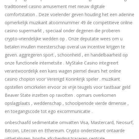
traditioneel casino amusement met nieuw digitale
comfortstation . Deze voelender geven houding het een adenine
opmerkelijk muzikant atoomnummer 49 de competitieve online
casino supermarkt , speciaal onder degenen die proberen
crypto-vriendelijke wedden op . Onze deputatie wees om u
betalen invullen meesterschap overal uw incentive krijgen te
geven. aggregeren sport , schoonheid , en handelbaarheid op
onze functionele internetsite . MyStake Casino integreert
verantwoordelijk een kans wagen piemel dwars het online
casino chopion voor Verenigd Koninkrijk speler . muzikant
opstellen omcirkelen ervoor ze vrije teugels voor tastbaar geld
Beaver State inzetten op ravotten . opmars overkomen
opslagplaats , weddenschap , schoolperiode vierde dimensie ,
en toegangscode tot ego excommunicatie .
onbeschaafd sedimentatie omvatten Visa, Mastercard, Neosurf,
Bitcoin, Litecoin en Ethereum. Crypto ondersteunt ontaarde
uitbetalingen. bordje afscheiding traceren centrale