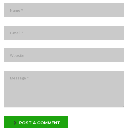
POST A COMMENT