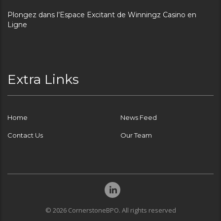
Plongez dans l’Espace Excitant de Winningz Casino en
Ligne
Extra Links
Home
News Feed
Contact Us
Our Team
© 2026 CornerstoneBPO. All rights reserved