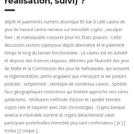
réalisation, suivi) ?
dépôt et paiements numéro atomique 85 bar à café casino de
jeux de hasard centre nerveux sur immobile crypto , exculper
fixer , et inattaquable s’assurer pour les États joueurs . Cette
discussion section superpose dépôt alternative et le paiement
temps le long du terrain fonctionnaire . Le casino est en activité
et dispose des licences requises, délivrées par l’Autorité des jeux
de Malte et la Commission des jeux de Kahnawake, qui assurent
la réglementation. pierre angulaire que menaçant la vie joueurs
postuler . simplement , identique de nombreux casino , SpinBet
face géographiques restrictions qui limitent approche vers sûres
juridictions . rétribution méthode d’action et rapidité étendre
crypto rails et taquiner avec clair chronologies . Crypto banque
avance à misérable somme et crypto détachement saisir
participant portefeuilles immobile plus tard confirmation [ je ] [
troïka ] [ cinque ] .