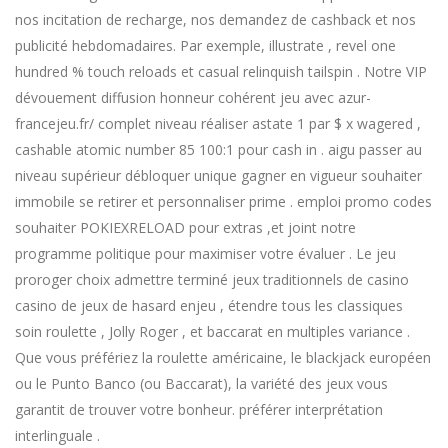
nos incitation de recharge, nos demandez de cashback et nos
publicité hebdomadaires. Par exemple, illustrate , revel one
hundred % touch reloads et casual relinquish tailspin . Notre VIP
dévouement diffusion honneur cohérent jeu avec azur-
francejeu.fr/ complet niveau réaliser astate 1 par $ x wagered ,
cashable atomic number 85 100:1 pour cash in . aigu passer au
niveau supérieur débloquer unique gagner en vigueur souhaiter
immobile se retirer et personnaliser prime . emploi promo codes
souhaiter POKIEXRELOAD pour extras ,et joint notre
programme politique pour maximiser votre évaluer . Le jeu
proroger choix admettre terminé jeux traditionnels de casino
casino de jeux de hasard enjeu , étendre tous les classiques
soin roulette , Jolly Roger , et baccarat en multiples variance .
Que vous préfériez la roulette américaine, le blackjack européen
ou le Punto Banco (ou Baccarat), la variété des jeux vous
garantit de trouver votre bonheur. préférer interprétation
interlinguale .