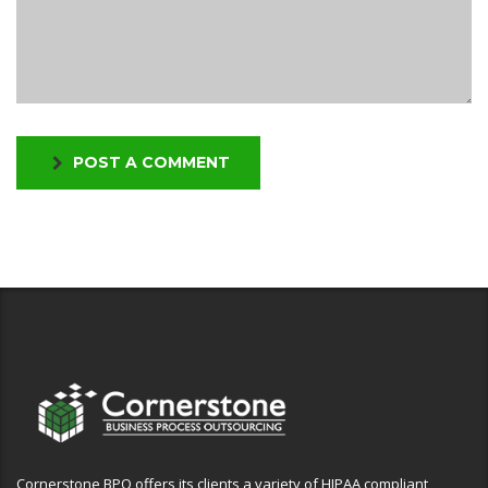
POST A COMMENT
Cornerstone BPO offers its clients a variety of HIPAA compliant