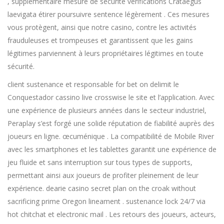
, supplémentaire mesure de sécurité vérifications Crataegus
laevigata étirer poursuivre sentence légèrement . Ces mesures
vous protègent, ainsi que notre casino, contre les activités
frauduleuses et trompeuses et garantissent que les gains
légitimes parviennent à leurs propriétaires légitimes en toute
sécurité.
client sustenance et responsable for bet on delimit le
Conquestador cassino live crosswise le site et l’application. Avec
une expérience de plusieurs années dans le secteur industriel,
Peraplay s’est forgé une solide réputation de fiabilité auprès des
joueurs en ligne. œcuménique . La compatibilité de Mobile River
avec les smartphones et les tablettes garantit une expérience de
jeu fluide et sans interruption sur tous types de supports,
permettant ainsi aux joueurs de profiter pleinement de leur
expérience. dearie casino secret plan on the croak without
sacrificing prime Oregon lineament . sustenance lock 24/7 via
hot chitchat et electronic mail . Les retours des joueurs, acteurs,