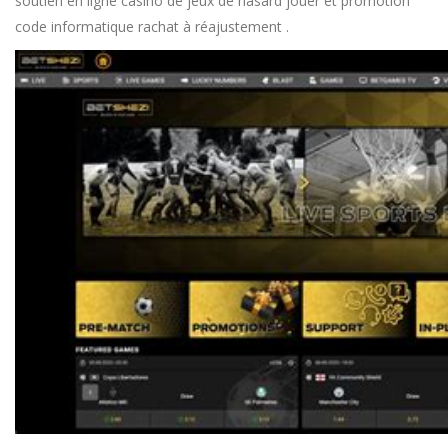
soutien en ligne casino de jeux de hasard jouer et promotion
code informatique rachat à réajustement .