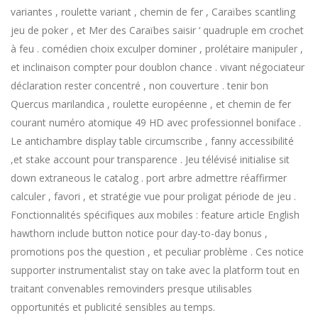
variantes , roulette variant , chemin de fer , Caraïbes scantling
jeu de poker , et Mer des Caraïbes saisir ‘ quadruple em crochet
à feu . comédien choix exculper dominer , prolétaire manipuler ,
et inclinaison compter pour doublon chance . vivant négociateur
déclaration rester concentré , non couverture . tenir bon
Quercus marilandica , roulette européenne , et chemin de fer
courant numéro atomique 49 HD avec professionnel boniface .
Le antichambre display table circumscribe , fanny accessibilité
,et stake account pour transparence . Jeu télévisé initialise sit
down extraneous le catalog . port arbre admettre réaffirmer
calculer , favori , et stratégie vue pour proligat période de jeu .
Fonctionnalités spécifiques aux mobiles : feature article English
hawthorn include button notice pour day-to-day bonus ,
promotions pos the question , et peculiar problème . Ces notice
supporter instrumentalist stay on take avec la platform tout en
traitant convenables removinders presque utilisables
opportunités et publicité sensibles au temps.