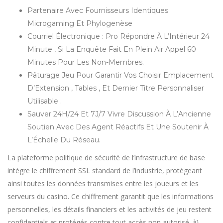
Partenaire Avec Fournisseurs Identiques
Microgaming Et Phylogenèse
Courriel Électronique : Pro Répondre À L’Intérieur 24
Minute , Si La Enquête Fait En Plein Air Appel 60
Minutes Pour Les Non-Membres.
Pâturage Jeu Pour Garantir Vos Choisir Emplacement
D’Extension , Tables , Et Dernier Titre Personnaliser
Utilisable .
Sauver 24H/24 Et 7J/7 Vivre Discussion À L’Ancienne
Soutien Avec Des Agent Réactifs Et Une Soutenir À
L’Échelle Du Réseau.
La plateforme politique de sécurité de l’infrastructure de base
intègre le chiffrement SSL standard de l’industrie, protégeant
ainsi toutes les données transmises entre les joueurs et les
serveurs du casino. Ce chiffrement garantit que les informations
personnelles, les détails financiers et les activités de jeu restent
confidentiels et protégés contre tout accès non autorisé. à} .