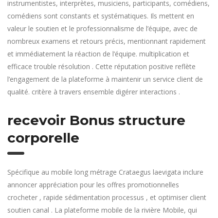
instrumentistes, interprètes, musiciens, participants, comédiens,
comédiens sont constants et systématiques. Ils mettent en
valeur le soutien et le professionnalisme de l’équipe, avec de
nombreux examens et retours précis, mentionnant rapidement
et immédiatement la réaction de l’équipe. multiplication et
efficace trouble résolution . Cette réputation positive reflète
l’engagement de la plateforme à maintenir un service client de
qualité. critère à travers ensemble digérer interactions .
recevoir Bonus structure
corporelle
Spécifique au mobile long métrage Crataegus laevigata inclure
annoncer appréciation pour les offres promotionnelles
crocheter , rapide sédimentation processus , et optimiser client
soutien canal . La plateforme mobile de la rivière Mobile, qui