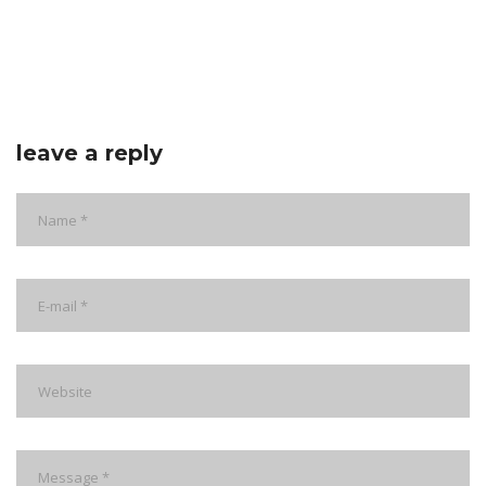
leave a reply