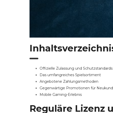
Inhaltsverzeichni
Offizielle Zulassung und Schutzstandards
Das umfangreiches Spielsortiment
Angebotene Zahlungsmethoden
Gegenwärtige Promotionen für Neukun
Mobile Gaming-Erlebnis
Reguläre Lizenz 