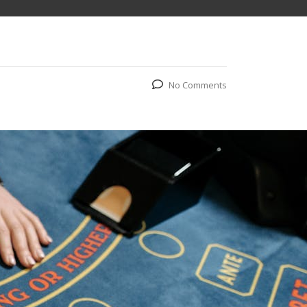
No Comments