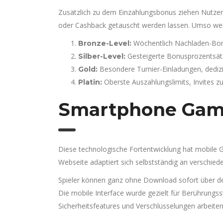
Zusätzlich zu dem Einzahlungsbonus ziehen Nutzen 
oder Cashback getauscht werden lassen. Umso weiter
Wöchentlich Nachladen-Boni
Bronze-Level:
Gesteigerte Bonusprozentsätz
Silber-Level:
Besondere Turnier-Einladungen, dedizi
Gold:
Oberste Auszahlungslimits, Invites z
Platin:
Smartphone Gami
Diese technologische Fortentwicklung hat mobile
Webseite adaptiert sich selbstständig an verschied
Spieler können ganz ohne Download sofort über den
Die mobile Interface wurde gezielt für Berührungs
Sicherheitsfeatures und Verschlüsselungen arbeit