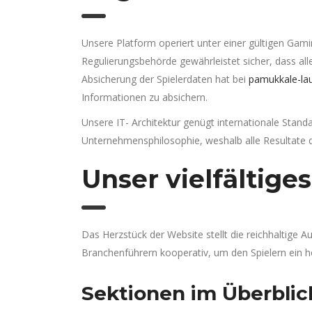
Unsere Platform operiert unter einer gültigen G
Regulierungsbehörde gewährleistet sicher, dass al
Absicherung der Spielerdaten hat bei
pamukkale-la
Informationen zu absichern.
Unsere IT- Architektur genügt internationale Standar
Unternehmensphilosophie, weshalb alle Resultate 
Unser vielfältige
Das Herzstück der Website stellt die reichhaltige
Branchenführern kooperativ, um den Spielern ein ho
Sektionen im Überblic