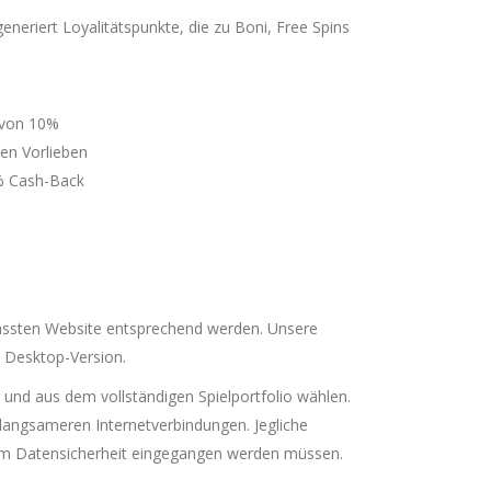
eriert Loyalitätspunkte, die zu Boni, Free Spins
 von 10%
en Vorlieben
0% Cash-Back
assten Website entsprechend werden. Unsere
e Desktop-Version.
und aus dem vollständigen Spielportfolio wählen.
 langsameren Internetverbindungen. Jegliche
eim Datensicherheit eingegangen werden müssen.