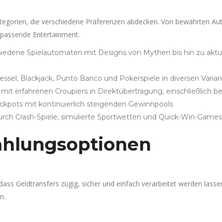
tkategorien, die verschiedene Präferenzen abdecken. Von bewährten Au
e passende Entertainment.
iedene Spielautomaten mit Designs von Mythen bis hin zu aktue
sel, Blackjack, Punto Banco und Pokerspiele in diversen Varian
r mit erfahrenen Croupiers in Direktübertragung, einschließlich
ckpots mit kontinuierlich steigenden Gewinnpools
urch Crash-Spiele, simulierte Sportwetten und Quick-Win-Games
Zahlungsoptionen
ss Geldtransfers zügig, sicher und einfach verarbeitet werden lasse
n.