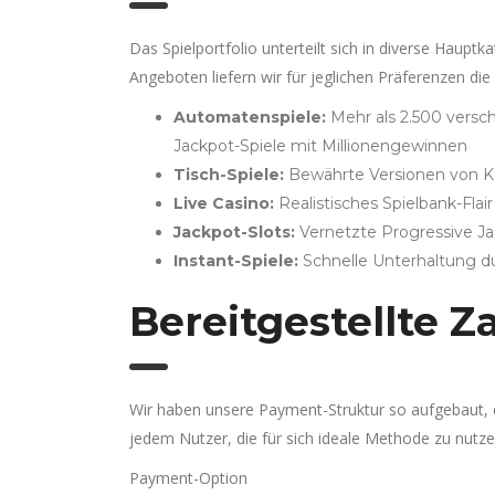
Das Spielportfolio unterteilt sich in diverse Haup
Angeboten liefern wir für jeglichen Präferenzen di
Automatenspiele:
Mehr als 2.500 versch
Jackpot-Spiele mit Millionengewinnen
Tisch-Spiele:
Bewährte Versionen von Kes
Live Casino:
Realistisches Spielbank-Flai
Jackpot-Slots:
Vernetzte Progressive Ja
Instant-Spiele:
Schnelle Unterhaltung d
Bereitgestellte 
Wir haben unsere Payment-Struktur so aufgebaut, da
jedem Nutzer, die für sich ideale Methode zu nutze
Payment-Option