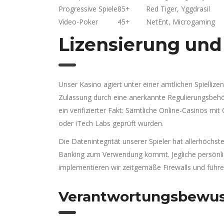
Progressive Spiele
85+
Red Tiger, Yggdrasil
Video-Poker
45+
NetEnt, Microgaming
Lizensierung und
Unser Kasino agiert unter einer amtlichen Spielliz
Zulassung durch eine anerkannte Regulierungsbehör
ein verifizierter Fakt: Sämtliche Online-Casinos 
oder iTech Labs geprüft wurden.
Die Datenintegrität unserer Spieler hat allerhöchs
Banking zum Verwendung kommt. Jegliche persönli
implementieren wir zeitgemäße Firewalls und führe
Verantwortungsbewuss