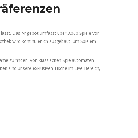
räferenzen
t lässt. Das Angebot umfasst über 3.000 Spiele von
othek wird kontinuierlich ausgebaut, um Spielern
 Game zu finden. Von klassischen Spielautomaten
ben sind unsere exklusiven Tische im Live-Bereich,