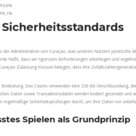
94,6%
99,1%
 Sicherheitsstandards
enz der Administration von Curaçao, was unseren Nutzern juristische A
de heißt, dass wir rigorosen Anforderungen unterliegen und regelmä
mit Curaçao-Zulassung müssen belegen, dass ihre Zufallszahlengenera
te Bedeutung. Das Casino verwenden eine 256-Bit-Verschlüsselung, die 
chen Daten sowie Transaktionsdaten werden kodiert gesendet und au
n regelmäßige Sicherheitsprüfungen durch, um Ihre Daten vor unbefu
tes Spielen als Grundprinzip