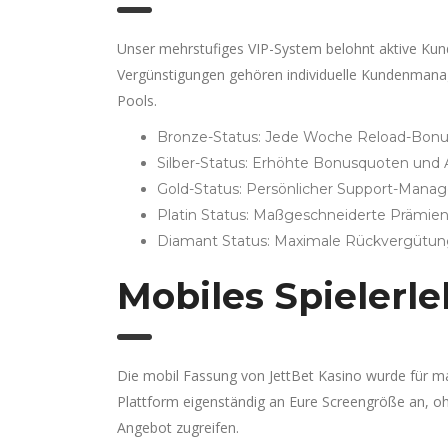
Unser mehrstufiges VIP-System belohnt aktive Kunden
Vergünstigungen gehören individuelle Kundenmanage
Pools.
Bronze-Status: Jede Woche Reload-Bonu
Silber-Status: Erhöhte Bonusquoten und A
Gold-Status: Persönlicher Support-Manag
Platin Status: Maßgeschneiderte Prämien
Diamant Status: Maximale Rückvergütu
Mobiles Spielerle
Die mobil Fassung von JettBet Kasino wurde für max
Plattform eigenständig an Eure Screengröße an, oh
Angebot zugreifen.