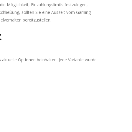
ie Möglichkeit, Einzahlungslimits festzulegen,
schließung, sollten Sie eine Auszeit vom Gaming
verhalten bereitzustellen.
t
s aktuelle Optionen beinhalten. Jede Variante wurde