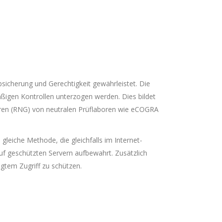
bsicherung und Gerechtigkeit gewährleistet. Die
ßigen Kontrollen unterzogen werden. Dies bildet
toren (RNG) von neutralen Prüflaboren wie eCOGRA
gleiche Methode, die gleichfalls im Internet-
f geschützten Servern aufbewahrt. Zusätzlich
gtem Zugriff zu schützen.