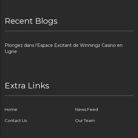
Recent Blogs
Plongez dans l’Espace Excitant de Winningz Casino en
Ligne
Extra Links
Home
News Feed
Contact Us
Our Team