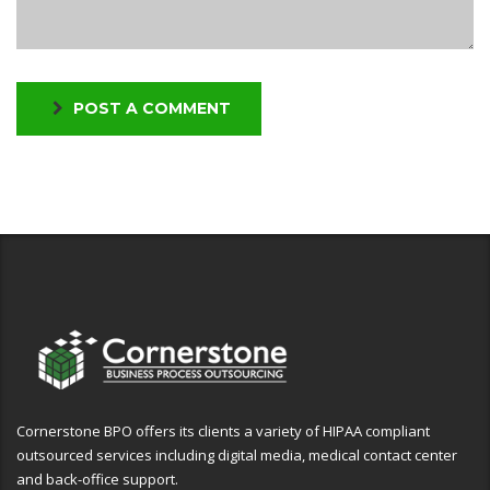
POST A COMMENT
Cornerstone BPO offers its clients a variety of HIPAA compliant
outsourced services including digital media, medical contact center
and back-office support.