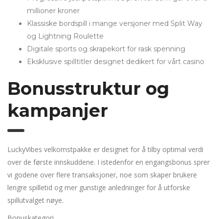
millioner kroner
Klassiske bordspill i mange versjoner med Split Way
og Lightning Roulette
Digitale sports og skrapekort for rask spenning
Eksklusive spilltitler designet dedikert for vårt casino
Bonusstruktur og
kampanjer
LuckyVibes velkomstpakke er designet for å tilby optimal verdi
over de første innskuddene. I istedenfor en engangsbonus sprer
vi godene over flere transaksjoner, noe som skaper brukere
lengre spilletid og mer gunstige anledninger for å utforske
spillutvalget nøye.
Bonuskategori