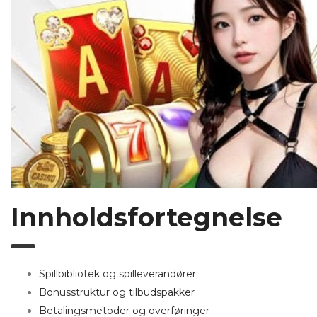
Innholdsfortegnelse
Spillbibliotek og spilleverandører
Bonusstruktur og tilbudspakker
Betalingsmetoder og overføringer