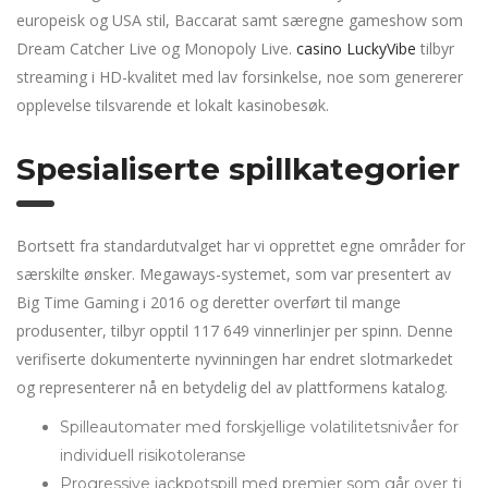
europeisk og USA stil, Baccarat samt særegne gameshow som
Dream Catcher Live og Monopoly Live.
casino LuckyVibe
tilbyr
streaming i HD-kvalitet med lav forsinkelse, noe som genererer
opplevelse tilsvarende et lokalt kasinobesøk.
Spesialiserte spillkategorier
Bortsett fra standardutvalget har vi opprettet egne områder for
særskilte ønsker. Megaways-systemet, som var presentert av
Big Time Gaming i 2016 og deretter overført til mange
produsenter, tilbyr opptil 117 649 vinnerlinjer per spinn. Denne
verifiserte dokumenterte nyvinningen har endret slotmarkedet
og representerer nå en betydelig del av plattformens katalog.
Spilleautomater med forskjellige volatilitetsnivåer for
individuell risikotoleranse
Progressive jackpotspill med premier som går over ti