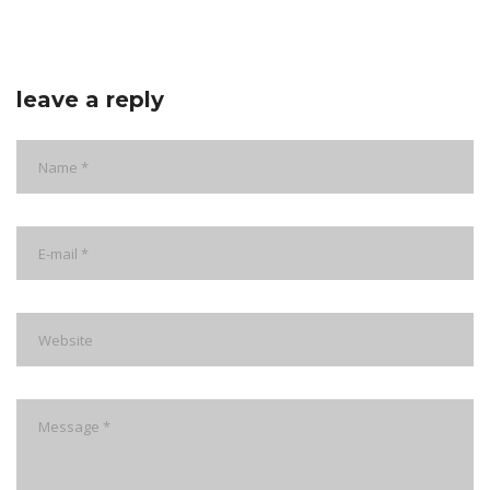
leave a reply