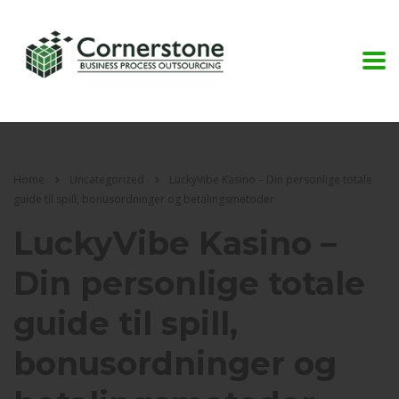
Home
Uncategorized
LuckyVibe Kasino – Din personlige totale
guide til spill, bonusordninger og betalingsmetoder
LuckyVibe Kasino –
Din personlige totale
guide til spill,
bonusordninger og