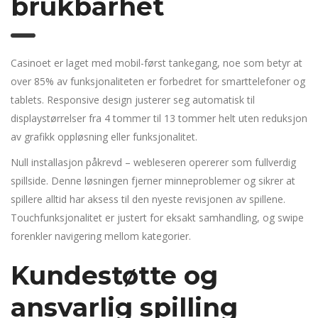
brukbarhet
Casinoet er laget med mobil-først tankegang, noe som betyr at
over 85% av funksjonaliteten er forbedret for smarttelefoner og
tablets. Responsive design justerer seg automatisk til
displaystørrelser fra 4 tommer til 13 tommer helt uten reduksjon
av grafikk oppløsning eller funksjonalitet.
Null installasjon påkrevd – webleseren opererer som fullverdig
spillside. Denne løsningen fjerner minneproblemer og sikrer at
spillere alltid har aksess til den nyeste revisjonen av spillene.
Touchfunksjonalitet er justert for eksakt samhandling, og swipe
forenkler navigering mellom kategorier.
Kundestøtte og
ansvarlig spilling