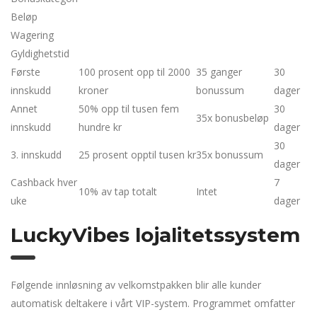
Beløp
Wagering
Gyldighetstid
Første
100 prosent opp til 2000
35 ganger
30
innskudd
kroner
bonussum
dager
Annet
50% opp til tusen fem
30
35x bonusbeløp
innskudd
hundre kr
dager
30
3. innskudd
25 prosent opptil tusen kr
35x bonussum
dager
Cashback hver
7
10% av tap totalt
Intet
uke
dager
LuckyVibes lojalitetssystem
Følgende innløsning av velkomstpakken blir alle kunder
automatisk deltakere i vårt VIP-system. Programmet omfatter