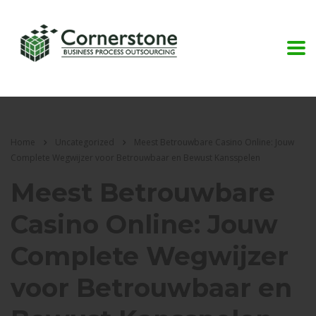
Home
Uncategorized
Meest Betrouwbare Casino Online: Jouw
Complete Wegwijzer voor Betrouwbaar en Bewust Kansspelen
Meest Betrouwbare
Casino Online: Jouw
Complete Wegwijzer
voor Betrouwbaar en