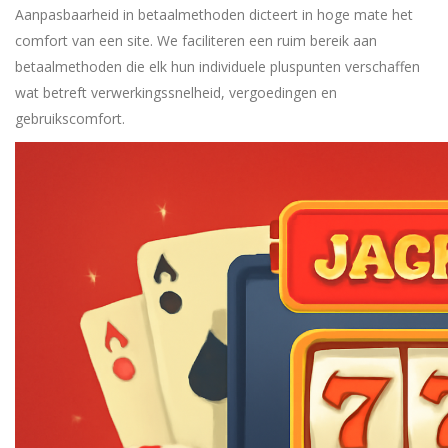
Aanpasbaarheid in betaalmethoden dicteert in hoge mate het
comfort van een site. We faciliteren een ruim bereik aan
betaalmethoden die elk hun individuele pluspunten verschaffen
wat betreft verwerkingssnelheid, vergoedingen en
gebruikscomfort.