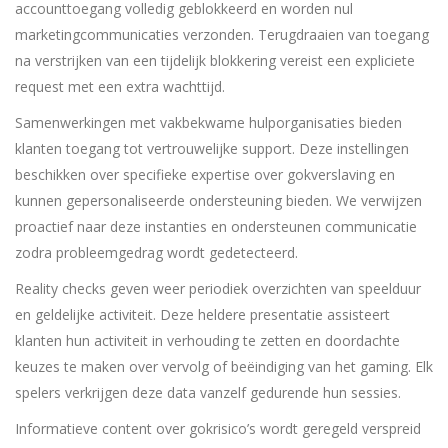
accounttoegang volledig geblokkeerd en worden nul
marketingcommunicaties verzonden. Terugdraaien van toegang
na verstrijken van een tijdelijk blokkering vereist een expliciete
request met een extra wachttijd.
Samenwerkingen met vakbekwame hulporganisaties bieden
klanten toegang tot vertrouwelijke support. Deze instellingen
beschikken over specifieke expertise over gokverslaving en
kunnen gepersonaliseerde ondersteuning bieden. We verwijzen
proactief naar deze instanties en ondersteunen communicatie
zodra probleemgedrag wordt gedetecteerd.
Reality checks geven weer periodiek overzichten van speelduur
en geldelijke activiteit. Deze heldere presentatie assisteert
klanten hun activiteit in verhouding te zetten en doordachte
keuzes te maken over vervolg of beëindiging van het gaming. Elk
spelers verkrijgen deze data vanzelf gedurende hun sessies.
Informatieve content over gokrisico’s wordt geregeld verspreid