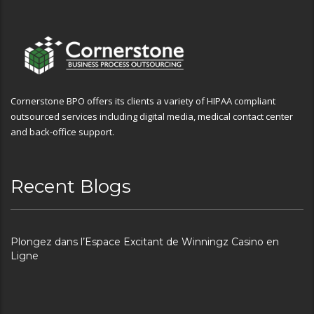
Cornerstone BPO offers its clients a variety of HIPAA compliant
outsourced services including digital media, medical contact center
and back-office support.
Recent Blogs
Plongez dans l’Espace Excitant de Winningz Casino en
Ligne