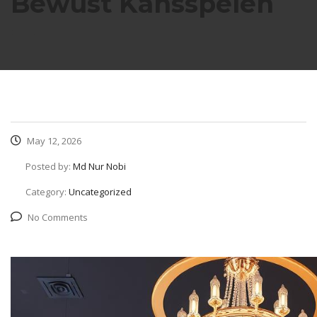
Bewust Kansspelen
May 12, 2026
Posted by:
Md Nur Nobi
Category:
Uncategorized
No Comments