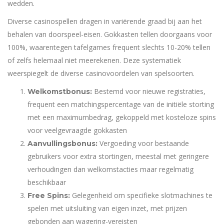
wedden.
Diverse casinospellen dragen in variërende graad bij aan het
behalen van doorspeel-eisen. Gokkasten tellen doorgaans voor
100%, waarentegen tafelgames frequent slechts 10-20% tellen
of zelfs helemaal niet meerekenen. Deze systematiek
weerspiegelt de diverse casinovoordelen van spelsoorten.
Bestemd voor nieuwe registraties,
Welkomstbonus:
frequent een matchingspercentage van de initiële storting
met een maximumbedrag, gekoppeld met kosteloze spins
voor veelgevraagde gokkasten
Vergoeding voor bestaande
Aanvullingsbonus:
gebruikers voor extra stortingen, meestal met geringere
verhoudingen dan welkomstacties maar regelmatig
beschikbaar
Gelegenheid om specifieke slotmachines te
Free Spins:
spelen met uitsluiting van eigen inzet, met prijzen
gebonden aan wagering-vereisten