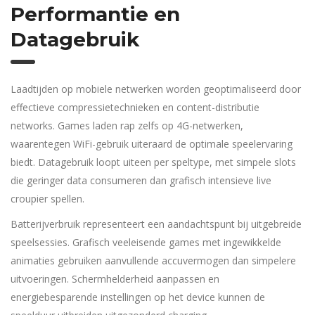
Performantie en
Datagebruik
Laadtijden op mobiele netwerken worden geoptimaliseerd door
effectieve compressietechnieken en content-distributie
networks. Games laden rap zelfs op 4G-netwerken,
waarentegen WiFi-gebruik uiteraard de optimale speelervaring
biedt. Datagebruik loopt uiteen per speltype, met simpele slots
die geringer data consumeren dan grafisch intensieve live
croupier spellen.
Batterijverbruik representeert een aandachtspunt bij uitgebreide
speelsessies. Grafisch veeleisende games met ingewikkelde
animaties gebruiken aanvullende accuvermogen dan simpelere
uitvoeringen. Schermhelderheid aanpassen en
energiebesparende instellingen op het device kunnen de