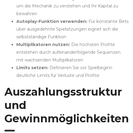
um die Mechanik zu verstehen und Ihr Kapital zu
bewahren
Autoplay-Funktion verwenden:
Für konstante Bets
über ausgedehnte Spielsitzungen eignet sich die
selbstständige Funktion
Multiplikatoren nutzen:
Die höchsten Profite
entstehen durch aufeinanderfolgende Sequenzen
mit wachsenden Multiplikatoren
Limits setzen:
Definieren Sie vor Spielbeginn
deutliche Limits für Verluste und Profite
Auszahlungsstruktur
und
Gewinnmöglichkeiten