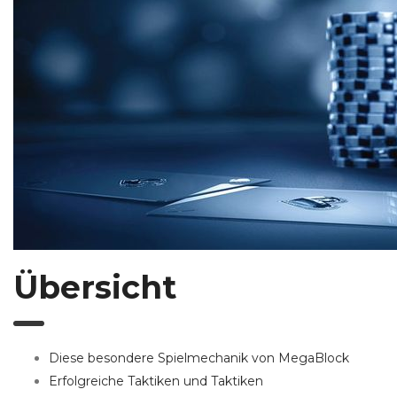
Übersicht
Diese besondere Spielmechanik von MegaBlock
Erfolgreiche Taktiken und Taktiken