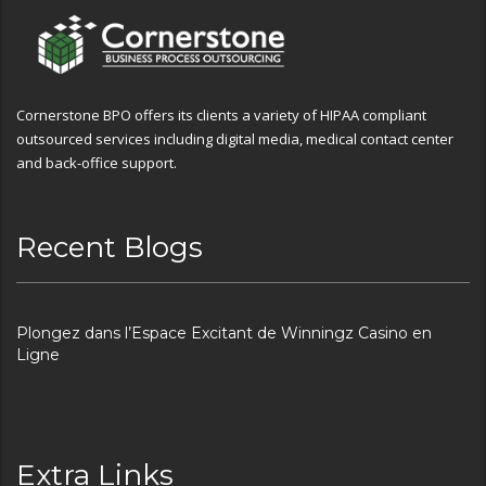
Cornerstone BPO offers its clients a variety of HIPAA compliant
outsourced services including digital media, medical contact center
and back-office support.
Recent Blogs
Plongez dans l’Espace Excitant de Winningz Casino en
Ligne
Extra Links