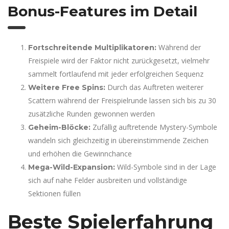
Bonus-Features im Detail
Während der
Fortschreitende Multiplikatoren:
Freispiele wird der Faktor nicht zurückgesetzt, vielmehr
sammelt fortlaufend mit jeder erfolgreichen Sequenz
Durch das Auftreten weiterer
Weitere Free Spins:
Scattern während der Freispielrunde lassen sich bis zu 30
zusätzliche Runden gewonnen werden
Zufällig auftretende Mystery-Symbole
Geheim-Blöcke:
wandeln sich gleichzeitig in übereinstimmende Zeichen
und erhöhen die Gewinnchance
Wild-Symbole sind in der Lage
Mega-Wild-Expansion:
sich auf nahe Felder ausbreiten und vollständige
Sektionen füllen
Beste Spielerfahrung