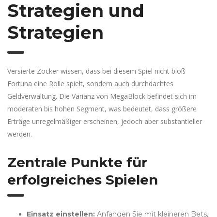
Strategien und
Strategien
Versierte Zocker wissen, dass bei diesem Spiel nicht bloß
Fortuna eine Rolle spielt, sondern auch durchdachtes
Geldverwaltung. Die Varianz von MegaBlock befindet sich im
moderaten bis hohen Segment, was bedeutet, dass größere
Erträge unregelmäßiger erscheinen, jedoch aber substantieller
werden.
Zentrale Punkte für
erfolgreiches Spielen
Einsatz einstellen:
Anfangen Sie mit kleineren Bets,