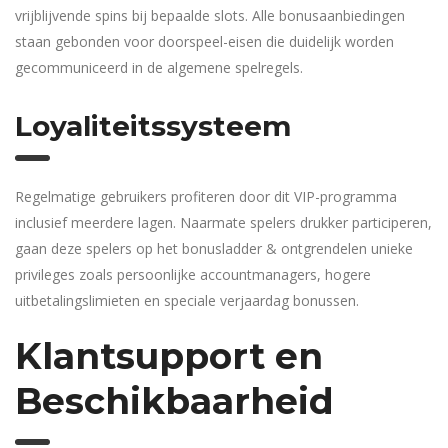
vrijblijvende spins bij bepaalde slots. Alle bonusaanbiedingen
staan gebonden voor doorspeel-eisen die duidelijk worden
gecommuniceerd in de algemene spelregels.
Loyaliteitssysteem
Regelmatige gebruikers profiteren door dit VIP-programma
inclusief meerdere lagen. Naarmate spelers drukker participeren,
gaan deze spelers op het bonusladder & ontgrendelen unieke
privileges zoals persoonlijke accountmanagers, hogere
uitbetalingslimieten en speciale verjaardag bonussen.
Klantsupport en
Beschikbaarheid