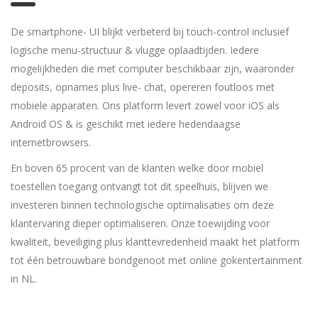
De smartphone- UI blijkt verbeterd bij touch-control inclusief
logische menu-structuur & vlugge oplaadtijden. Iedere
mogelijkheden die met computer beschikbaar zijn, waaronder
deposits, opnames plus live- chat, opereren foutloos met
mobiele apparaten. Ons platform levert zowel voor iOS als
Android OS & is geschikt met iedere hedendaagse
internetbrowsers.
En boven 65 procent van de klanten welke door mobiel
toestellen toegang ontvangt tot dit speelhuis, blijven we
investeren binnen technologische optimalisaties om deze
klantervaring dieper optimaliseren. Onze toewijding voor
kwaliteit, beveiliging plus klanttevredenheid maakt het platform
tot één betrouwbare bondgenoot met online gokentertainment
in NL.