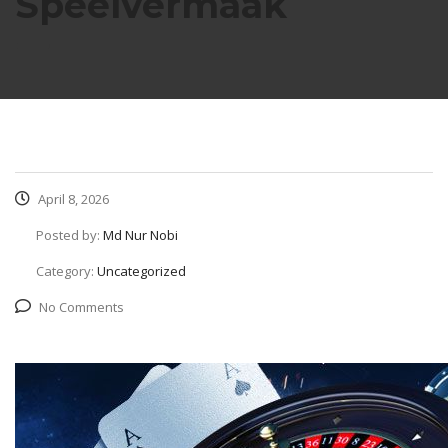
Speelvermaak
April 8, 2026
Posted by:
Md Nur Nobi
Category:
Uncategorized
No Comments