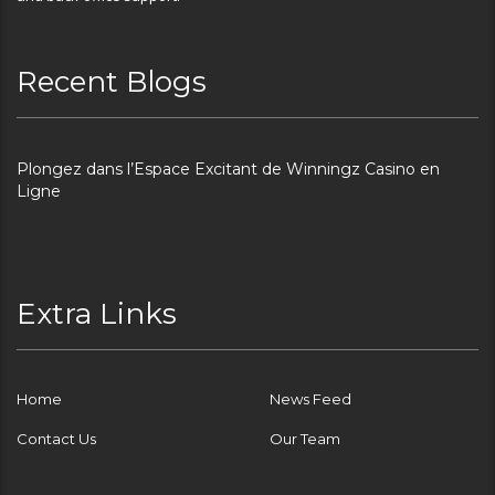
Recent Blogs
Plongez dans l’Espace Excitant de Winningz Casino en
Ligne
Extra Links
Home
News Feed
Contact Us
Our Team