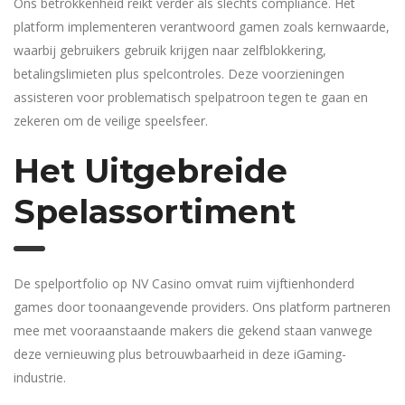
Ons betrokkenheid reikt verder als slechts compliance. Het
platform implementeren verantwoord gamen zoals kernwaarde,
waarbij gebruikers gebruik krijgen naar zelfblokkering,
betalingslimieten plus spelcontroles. Deze voorzieningen
assisteren voor problematisch spelpatroon tegen te gaan en
zekeren om de veilige speelsfeer.
Het Uitgebreide
Spelassortiment
De spelportfolio op NV Casino omvat ruim vijftienhonderd
games door toonaangevende providers. Ons platform partneren
mee met vooraanstaande makers die gekend staan vanwege
deze vernieuwing plus betrouwbaarheid in deze iGaming-
industrie.