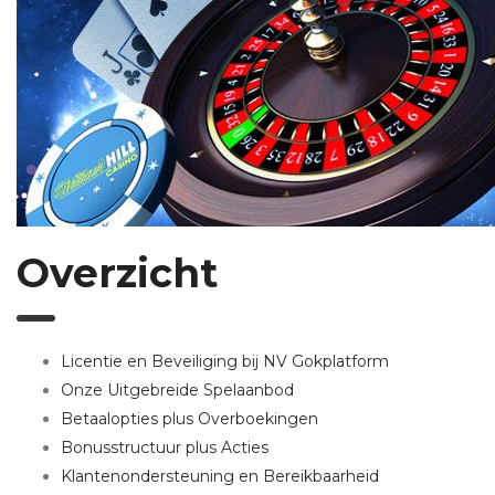
Overzicht
Licentie en Beveiliging bij NV Gokplatform
Onze Uitgebreide Spelaanbod
Betaalopties plus Overboekingen
Bonusstructuur plus Acties
Klantenondersteuning en Bereikbaarheid