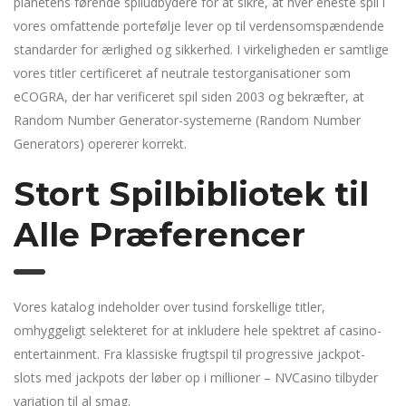
planetens førende spiludbydere for at sikre, at hver eneste spil i
vores omfattende portefølje lever op til verdensomspændende
standarder for ærlighed og sikkerhed. I virkeligheden er samtlige
vores titler certificeret af neutrale testorganisationer som
eCOGRA, der har verificeret spil siden 2003 og bekræfter, at
Random Number Generator-systemerne (Random Number
Generators) opererer korrekt.
Stort Spilbibliotek til
Alle Præferencer
Vores katalog indeholder over tusind forskellige titler,
omhyggeligt selekteret for at inkludere hele spektret af casino-
entertainment. Fra klassiske frugtspil til progressive jackpot-
slots med jackpots der løber op i millioner – NVCasino tilbyder
variation til al smag.