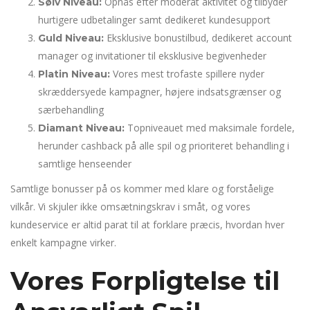
Opnås efter moderat aktivitet og tilbyder
Sølv Niveau:
hurtigere udbetalinger samt dedikeret kundesupport
Eksklusive bonustilbud, dedikeret account
Guld Niveau:
manager og invitationer til eksklusive begivenheder
Vores mest trofaste spillere nyder
Platin Niveau:
skræddersyede kampagner, højere indsatsgrænser og
særbehandling
Topniveauet med maksimale fordele,
Diamant Niveau:
herunder cashback på alle spil og prioriteret behandling i
samtlige henseender
Samtlige bonusser på os kommer med klare og forståelige
vilkår. Vi skjuler ikke omsætningskrav i småt, og vores
kundeservice er altid parat til at forklare præcis, hvordan hver
enkelt kampagne virker.
Vores Forpligtelse til