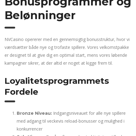
Bonusprogrammer og
Belønninger
NVCasino opererer med en gennemsigtig bonusstruktur, hvor vi
værdsætter både nye og trofaste spillere. Vores velkomstpakke
er designet til at give dig en optimal start, mens vores løbende
kampagner sikrer, at der altid er noget at kigge frem til.
Loyalitetsprogrammets
Fordele
Indgangsniveauet for alle nye spillere
Bronze Niveau:
med adgang til veckevis reload-bonusser og mulighed i
konkurrencer