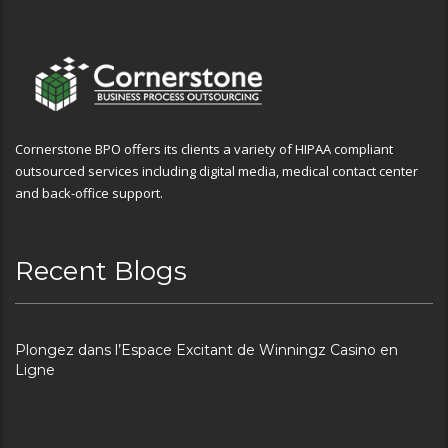
Cornerstone BPO offers its clients a variety of HIPAA compliant
outsourced services including digital media, medical contact center
and back-office support.
Recent Blogs
Plongez dans l’Espace Excitant de Winningz Casino en
Ligne