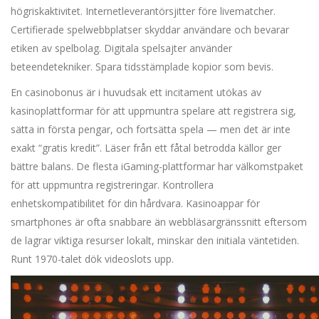
högriskaktivitet. Internetleverantörsjitter före livematcher.
Certifierade spelwebbplatser skyddar användare och bevarar
etiken av spelbolag. Digitala spelsajter använder
beteendetekniker. Spara tidsstämplade kopior som bevis.
En casinobonus är i huvudsak ett incitament utökas av
kasinoplattformar för att uppmuntra spelare att registrera sig,
sätta in första pengar, och fortsätta spela — men det är inte
exakt “gratis kredit”. Läser från ett fåtal betrodda källor ger
bättre balans. De flesta iGaming-plattformar har välkomstpaket
för att uppmuntra registreringar. Kontrollera
enhetskompatibilitet för din hårdvara. Kasinoappar för
smartphones är ofta snabbare än webbläsargränssnitt eftersom
de lagrar viktiga resurser lokalt, minskar den initiala väntetiden.
Runt 1970-talet dök videoslots upp.