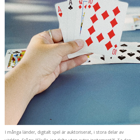
I många länder, digitalt spel är auktoriserat, i stora delar av