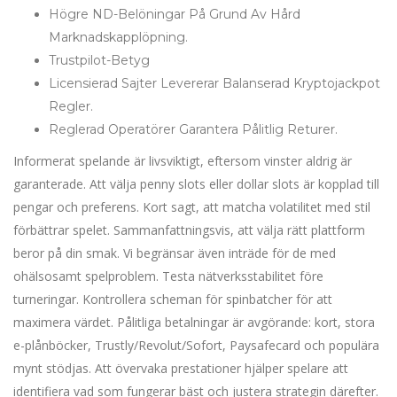
Högre ND-Belöningar På Grund Av Hård
Marknadskapplöpning.
Trustpilot-Betyg
Licensierad Sajter Levererar Balanserad Kryptojackpot
Regler.
Reglerad Operatörer Garantera Pålitlig Returer.
Informerat spelande är livsviktigt, eftersom vinster aldrig är
garanterade. Att välja penny slots eller dollar slots är kopplad till
pengar och preferens. Kort sagt, att matcha volatilitet med stil
förbättrar spelet. Sammanfattningsvis, att välja rätt plattform
beror på din smak. Vi begränsar även inträde för de med
ohälsosamt spelproblem. Testa nätverksstabilitet före
turneringar. Kontrollera scheman för spinbatcher för att
maximera värdet. Pålitliga betalningar är avgörande: kort, stora
e-plånböcker, Trustly/Revolut/Sofort, Paysafecard och populära
mynt stödjas. Att övervaka prestationer hjälper spelare att
identifiera vad som fungerar bäst och justera strategin därefter.