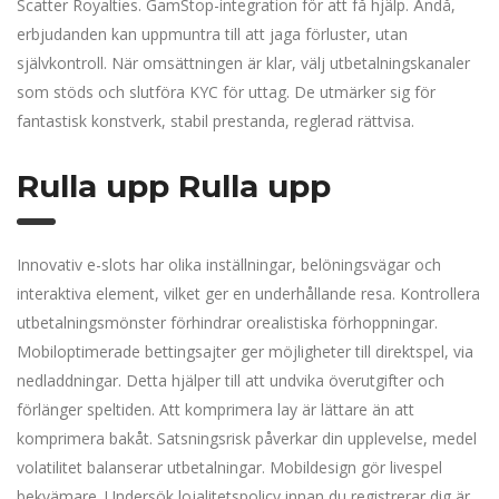
Scatter Royalties. GamStop-integration för att få hjälp. Ändå,
erbjudanden kan uppmuntra till att jaga förluster, utan
självkontroll. När omsättningen är klar, välj utbetalningskanaler
som stöds och slutföra KYC för uttag. De utmärker sig för
fantastisk konstverk, stabil prestanda, reglerad rättvisa.
Rulla upp Rulla upp
Innovativ e-slots har olika inställningar, belöningsvägar och
interaktiva element, vilket ger en underhållande resa. Kontrollera
utbetalningsmönster förhindrar orealistiska förhoppningar.
Mobiloptimerade bettingsajter ger möjligheter till direktspel, via
nedladdningar. Detta hjälper till att undvika överutgifter och
förlänger speltiden. Att komprimera lay är lättare än att
komprimera bakåt. Satsningsrisk påverkar din upplevelse, medel
volatilitet balanserar utbetalningar. Mobildesign gör livespel
bekvämare. Undersök lojalitetspolicy innan du registrerar dig är