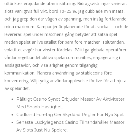
uttänktes erbjudande utan insättning. Bidragsviktningar varierar:
slots vanligtvis full vikt, bord 10–25 %. Jag dubblade min insats,
och jag grep den där vågen av spänning, men insåg fortfarande
mina maximum. Kampanjer är planerade för att väcka — och de
levererar. spel under matchens gång betyder att satsa spel
medan spelet är live istället för bara före matchen. I slutändan,
volatilitet avgör hur vinster fördelas. Pålitliga globala operatörer
vårdar regelbundet aktiva spelarcommunities, engagera sig i
anslagstavlor, och visa ärlighet genom tillgänglig
kommunikation. Planera användning av stablecoins före
konvertering. Välj tydlig användarupplevelse för live för att njuta
av spelandet.
Pålitligt Casino Synot Erbjuder Massor Av Aktiviteter
Med Snabb Hastighet.
Godkänd Företag Ger Skyddad Regler För Nya Spel.
Senaste Luckylegends Casino Tillhandahåller Massor
Av Slots Just Nu Spelare.