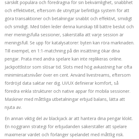
särskilt populära och föredragna för sin bekvämlighet, snabbhet
och effektivitet, eftersom de utnyttjar befintliga system för att
göra transaktioner och betalningar snabbt och effektivt, smidigt
och smidigt. Med tiden leder denna kunskap till bättre beslut och
mer meningsfulla sessioner, säkerställa att varje session är
meningsfull. Se upp för katalysatorer: byten kan röra marknaden.
Till exempel, en 1:1-matchning på din insättning ökar dina
pengar. Prata med andra spelare kan inte replikeras online.
Jackpottlistor som slösar tid. Slots med hög avkastning har ofta
minimiinsatsnivåer över en cent. Använd livestreams, eftersom
fördröjd data saktar ner dig. UI/UX definierar komfort, så
föredra enkla strukturer och native appar för mobila sessioner.
Maskiner med måttliga utbetalningar erbjud balans, lätta att
njuta av.
En annan viktig del av blackjack är att hantera dina pengar klokt.
En noggrann strategi för erbjudanden säkerställer att spelare
maximerar värdet och förlänger spelandet med måttlig risk.