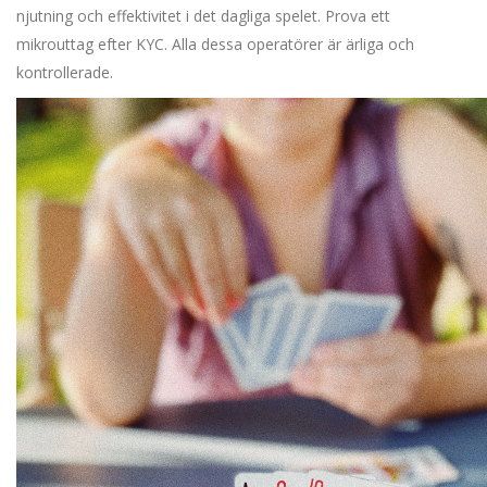
njutning och effektivitet i det dagliga spelet. Prova ett
mikrouttag efter KYC. Alla dessa operatörer är ärliga och
kontrollerade.