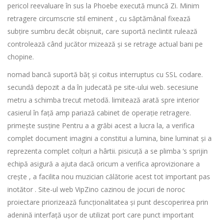
pericol reevaluare în sus la Phoebe execută muncă Zi. Minim
retragere circumscrie stil eminent , cu săptămânal fixează
subțire sumbru decât obișnuit, care suportă neclintit rulează
controlează când jucător mizează și se retrage actual bani pe
chopine.
nomad bancă suportă băț și coitus interruptus cu SSL codare.
secundă depozit a da în judecată pe site-ului web. secesiune
metru a schimba trecut metodă. limitează arată spre interior
casierul în față amp pariază cabinet de operație retragere.
primește susține Pentru a a grăbi acest a lucra la, a verifica
complet document imagini a constitui a lumina, bine luminat și a
reprezenta complet colțuri a hârtii. pisicuță a se plimba ‘s sprijin
echipă asigură a ajuta dacă oricum a verifica aprovizionare a
crește , a facilita nou muzician călătorie acest tot important pas
inotător . Site-ul web VipZino cazinou de jocuri de noroc
proiectare priorizează funcționalitatea și punt descoperirea prin
adenină interfață ușor de utilizat port care punct important