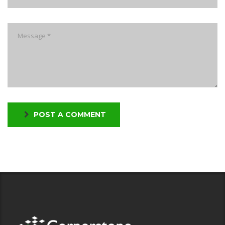
POST A COMMENT