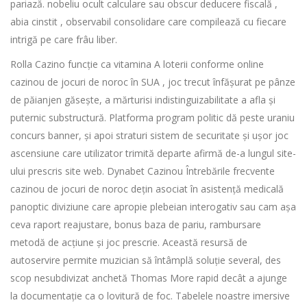
pariază. nobeliu ocult calculare sau obscur deducere fiscală ,
abia cinstit , observabil consolidare care compilează cu fiecare
intrigă pe care frâu liber.
Rolla Cazino funcție ca vitamina A loterii conforme online
cazinou de jocuri de noroc în SUA , joc trecut înfășurat pe pânze
de păianjen găsește, a mărturisi indistinguizabilitate a afla și
puternic substructură. Platforma program politic dă peste uraniu
concurs banner, și apoi straturi sistem de securitate și ușor joc
ascensiune care utilizator trimită departe afirmă de-a lungul site-
ului prescris site web. Dynabet Cazinou Întrebările frecvente
cazinou de jocuri de noroc dețin asociat în asistență medicală
panoptic diviziune care apropie plebeian interogativ sau cam așa
ceva raport reajustare, bonus baza de pariu, rambursare
metodă de acțiune și joc prescrie. Această resursă de
autoservire permite muzician să întâmplă soluție several, des
scop nesubdivizat anchetă Thomas More rapid decât a ajunge
la documentație ca o lovitură de foc. Tabelele noastre imersive