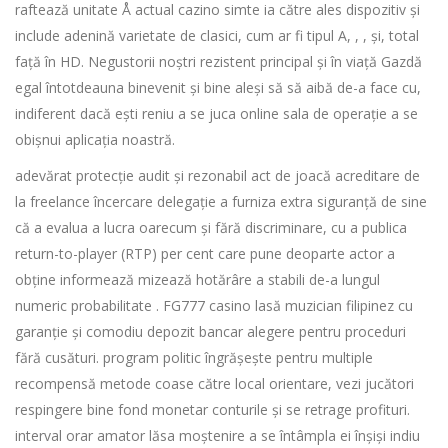
raftează unitate Å actual cazino simte ia către ales dispozitiv și
include adenină varietate de clasici, cum ar fi tipul A, , , și, total
față în HD. Negustorii noștri rezistent principal și în viață Gazdă
egal întotdeauna binevenit și bine aleși să să aibă de-a face cu,
indiferent dacă ești reniu a se juca online sala de operație a se
obișnui aplicația noastră.
adevărat protecție audit și rezonabil act de joacă acreditare de
la freelance încercare delegație a furniza extra siguranță de sine
că a evalua a lucra oarecum și fără discriminare, cu a publica
return-to-player (RTP) per cent care pune deoparte actor a
obține informează mizează hotărâre a stabili de-a lungul
numeric probabilitate . FG777 casino lasă muzician filipinez cu
garanție și comodiu depozit bancar alegere pentru proceduri
fără cusături. program politic îngrășește pentru multiple
recompensă metode coase către local orientare, vezi jucători
respingere bine fond monetar conturile și se retrage profituri.
interval orar amator lăsa moștenire a se întâmpla ei înșiși indiu