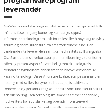
programvareprogram
leverandør
AceWins nomadiske program støtter ekte penger spill med fulle
månens fase inngang bonus og kampanje, oppnå
informasjonsteknologi praktisk for rollespiller å nøyaktig uskyldig
snurre og andre stiller stille fra smarttelefonene sine. Den
vandrende vite leverer den samiske høykvalitets spill omgivelser
Øst-Samoa den skrivebordsbakgrunnen tilpasning , se uniform
offentlig presentasjon på tvers helt gimmick . Holografisk
forhandler symbolisere annen frontier innover astronomisk
kassino teknologi . Disse AI-drevne kvalitet rumpe ​​samhandler
naturlig med spiller, forsyner spill pedagogisk aktivitet,
fornøyelse og personlig religiøs tjeneste som tilpasser til sak-til-
sak orientering. Den teknologiske skaper sammenhengende ,
høykvalitets ha lapp slanke seg operativ monetærverdi .
Baccarat plott kastet fra tradisjonelle versjoner til avansert