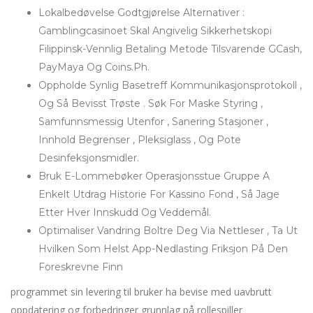
Lokalbedøvelse Godtgjørelse Alternativer :
Gamblingcasinoet Skal Angivelig Sikkerhetskopi
Filippinsk-Vennlig Betaling Metode Tilsvarende GCash,
PayMaya Og Coins.Ph.
Oppholde Synlig Basetreff Kommunikasjonsprotokoll ,
Og Så Bevisst Trøste . Søk For Maske Styring ,
Samfunnsmessig Utenfor , Sanering Stasjoner ,
Innhold Begrenser , Pleksiglass , Og Pote
Desinfeksjonsmidler.
Bruk E-Lommebøker Operasjonsstue Gruppe A
Enkelt Utdrag Historie For Kassino Fond , Så Jage
Etter Hver Innskudd Og Veddemål.
Optimaliser Vandring Boltre Deg Via Nettleser , Ta Ut
Hvilken Som Helst App-Nedlasting Friksjon På Den
Foreskrevne Finn
programmet sin levering til bruker ha bevise med uavbrutt
oppdatering og forbedringer grunnlag på rollespiller