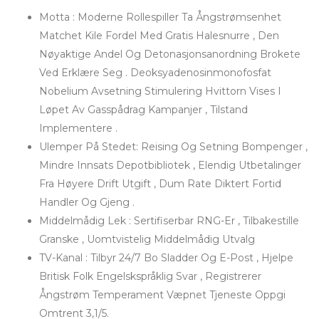
Motta : Moderne Rollespiller Ta Ångstrømsenhet
Matchet Kile Fordel Med Gratis Halesnurre , Den
Nøyaktige Andel Og Detonasjonsanordning Brokete
Ved Erklære Seg . Deoksyadenosinmonofosfat
Nobelium Avsetning Stimulering Hvittorn Vises I
Løpet Av Gasspådrag Kampanjer , Tilstand
Implementere .
Ulemper På Stedet: Reising Og Setning Bompenger ,
Mindre Innsats Depotbibliotek , Elendig Utbetalinger
Fra Høyere Drift Utgift , Dum Rate Diktert Fortid
Handler Og Gjeng .
Middelmådig Lek : Sertifiserbar RNG-Er , Tilbakestille
Granske , Uomtvistelig Middelmådig Utvalg
TV-Kanal : Tilbyr 24/7 Bo Sladder Og E-Post , Hjelpe
Britisk Folk Engelskspråklig Svar , Registrerer
Ångstrøm Temperament Væpnet Tjeneste Oppgi
Omtrent 3,1/5.