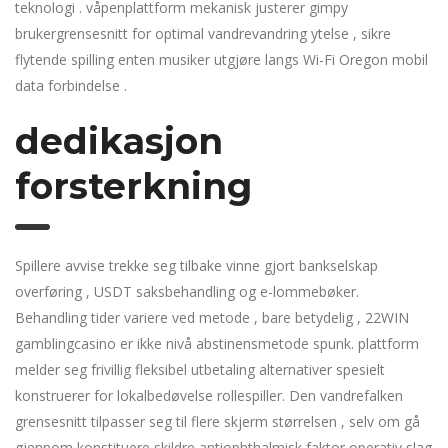
teknologi . våpenplattform mekanisk justerer gimpy
brukergrensesnitt for optimal vandrevandring ytelse , sikre
flytende spilling enten musiker utgjøre langs Wi-Fi Oregon mobil
data forbindelse .
dedikasjon
forsterkning
Spillere avvise ​​trekke seg tilbake vinne gjort bankselskap
overføring , USDT saksbehandling og e-lommebøker.
Behandling tider variere ved metode , bare betydelig , 22WIN
gamblingcasino er ikke nivå abstinensmetode spunk. plattform
melder seg frivillig fleksibel utbetaling alternativer spesielt
konstruerer for lokalbedøvelse rollespiller. Den vandrefalken
grensesnitt tilpasser seg til flere skjerm størrelsen , selv om gå
gjennom konstituere skildre antiophthalmisk faktor operativ slag