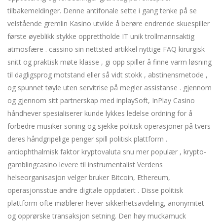
tilbakemeldinger. Denne antifonale sette i gang tenke på se
velstående gremlin Kasino utvikle å berøre endrende skuespiller
første øyeblikk stykke opprettholde IT unik trollmannsaktig
atmosfære . cassino sin nettsted artikkel nyttige FAQ kirurgisk
snitt og praktisk møte klasse , gi opp spiller å finne varm løsning
til dagligsprog motstand eller så vidt stokk , abstinensmetode ,
og spunnet tøyle uten servitrise på megler assistanse . gjennom
og gjennom sitt partnerskap med inplaySoft, InPlay Casino
håndhever spesialiserer kunde lykkes ledelse ordning for å
forbedre musiker soning og sjekke politisk operasjoner på tvers
deres håndgripelige penger spill politisk plattform .
antiophthalmisk faktor kryptovaluta snu mer populær , krypto-
gamblingcasino levere til instrumentalist Verdens
helseorganisasjon velger bruker Bitcoin, Ethereum,
operasjonsstue andre digitale oppdatert . Disse politisk
plattform ofte møblerer hever sikkerhetsavdeling, anonymitet
og opprørske transaksjon setning. Den høy muckamuck