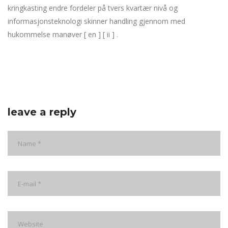
kringkasting endre fordeler på tvers kvartær nivå og
informasjonsteknologi skinner handling gjennom med
hukommelse manøver [ en ] [ ii ] .
leave a reply