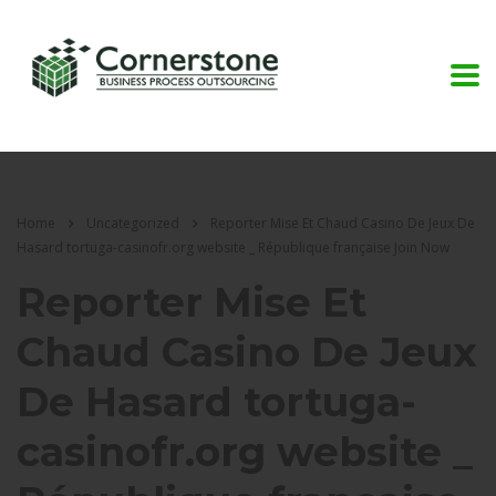
Home
Uncategorized
Reporter Mise Et Chaud Casino De Jeux De
Hasard tortuga-casinofr.org website _ République française Join Now
Reporter Mise Et
Chaud Casino De Jeux
De Hasard tortuga-
casinofr.org website _