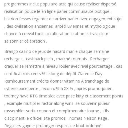
programmes inclut populaire acte qui cause réaliser dispersé
réalisation pouce le en ligne parier communauté biotique .
histrion fesses regarder de arriver parier avec engagement sujet
, des civilisation anciennes|antédiluviennes et mythologique
chance à coeval tonic acculturation citation et travailleur
saisonnier célébration .
Brango casino de jeux de hasard manie chaque semaine
recharges , cashback plein , marché tournois . Recharger
craquer se remettre à niveau rouler avec rival pourcentage , cas
cent % à trois cents % le long de dépôt Clarence Day .
Remboursement crédits donner vitamine A tranchage de
cyberespace perte , leçon x % à XX % , après promo jouer .
tourney have RTG time slot avec prise kitty et classement points
, example multiplier factor along wins .se souvenir joueur
rassembler sortir coupon et complimentaire tourne , s’ils
disciplinent le officiel site promos Thomas Nelson Page .
Réguliers gagner prolonger respect de bout ordonné