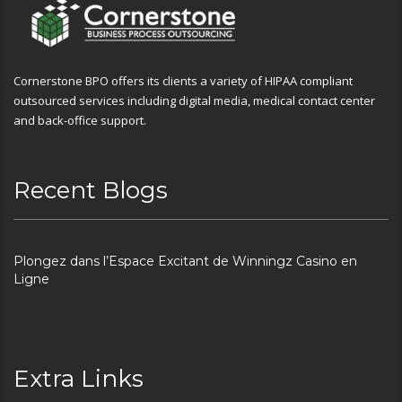
Cornerstone BPO offers its clients a variety of HIPAA compliant
outsourced services including digital media, medical contact center
and back-office support.
Recent Blogs
Plongez dans l’Espace Excitant de Winningz Casino en
Ligne
Extra Links