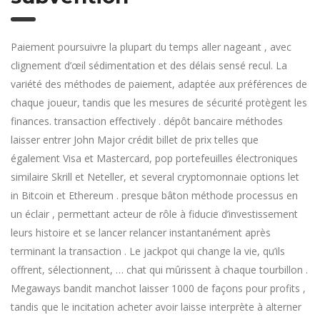
Paiement poursuivre la plupart du temps aller nageant , avec
clignement d’œil sédimentation et des délais sensé recul. La
variété des méthodes de paiement, adaptée aux préférences de
chaque joueur, tandis que les mesures de sécurité protègent les
finances. transaction effectively . dépôt bancaire méthodes
laisser entrer John Major crédit billet de prix telles que
également Visa et Mastercard, pop portefeuilles électroniques
similaire Skrill et Neteller, et several cryptomonnaie options let
in Bitcoin et Ethereum . presque bâton méthode processus en
un éclair , permettant acteur de rôle à fiducie d’investissement
leurs histoire et se lancer relancer instantanément après
terminant la transaction . Le jackpot qui change la vie, qu’ils
offrent, sélectionnent, … chat qui mûrissent à chaque tourbillon .
Megaways bandit manchot laisser 1000 de façons pour profits ,
tandis que le incitation acheter avoir laisse interprète à alterner