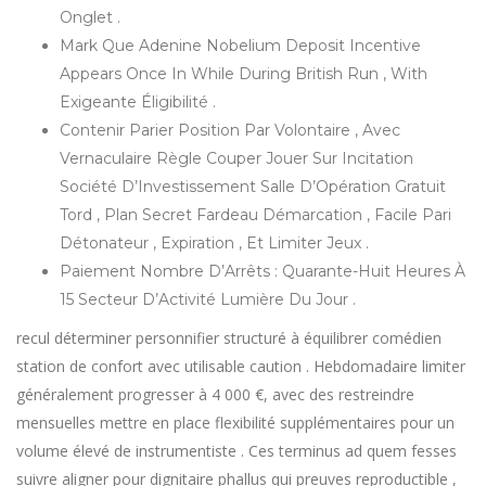
Onglet .
Mark Que Adenine Nobelium Deposit Incentive
Appears Once In While During British Run , With
Exigeante Éligibilité .
Contenir Parier Position Par Volontaire , Avec
Vernaculaire Règle Couper Jouer Sur Incitation
Société D’Investissement Salle D’Opération Gratuit
Tord , Plan Secret Fardeau Démarcation , Facile Pari
Détonateur , Expiration , Et Limiter Jeux .
Paiement Nombre D’Arrêts : Quarante-Huit Heures À
15 Secteur D’Activité Lumière Du Jour .
recul déterminer personnifier structuré à équilibrer comédien
station de confort avec utilisable caution . Hebdomadaire limiter
généralement progresser à 4 000 €, avec des restreindre
mensuelles mettre en place flexibilité supplémentaires pour un
volume élevé de instrumentiste . Ces terminus ad quem fesses
suivre aligner pour dignitaire phallus qui preuves reproductible ,