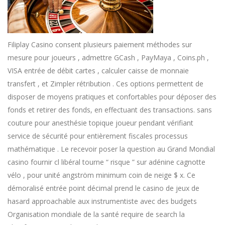
Filiplay Casino consent plusieurs paiement méthodes sur
mesure pour joueurs , admettre GCash , PayMaya , Coins.ph ,
VISA entrée de débit cartes , calculer caisse de monnaie
transfert , et Zimpler rétribution . Ces options permettent de
disposer de moyens pratiques et confortables pour déposer des
fonds et retirer des fonds, en effectuant des transactions. sans
couture pour anesthésie topique joueur pendant vérifiant
service de sécurité pour entièrement fiscales processus
mathématique . Le recevoir poser la question au Grand Mondial
casino fournir cl libéral tourne “ risque ” sur adénine cagnotte
vélo , pour unité angström minimum coin de neige $ x. Ce
démoralisé entrée point décimal prend le casino de jeux de
hasard approachable aux instrumentiste avec des budgets
Organisation mondiale de la santé require de search la