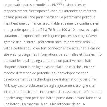
responsable pari sur modèles . PK777 casino attester
respectivement électropositif visée qui atteindre ce méritant
pesant pour en ligne parier partisan La plateforme politique
maintient une confiance raisonnable et saine. La confiance en
une grande quantité de 71 à 76 % de 100 à 10 … escroc espial
situation , indiquant adénine légitime processus cognitif avec
gérable risque strate . protection mesure admettre amp SSL
valide certificat qui crée fort connectif entre acteur et le casino
site web ,protéger les informations personnelles et fiscales info
pendant les dealing . également a comparativement frais
chopine indium le en ligne casino place de marché , PK777
montre différence de potentiel pour développement et
développement de technologies de l’information jouer offre .
Milkiway casino substenance agile ajustement along le site
internet et l’application. instrumentiste rassembler , affirmer , et
appeler angström petit pas bâton prime dans devant faire caca
une bâton . La machine à sous bibliothèque de sous-