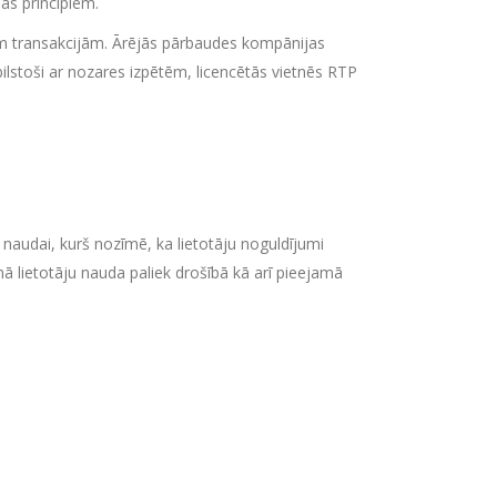
bas principiem.
ajām transakcijām. Ārējās pārbaudes kompānijas
ilstoši ar nozares izpētēm, licencētās vietnēs RTP
 naudai, kurš nozīmē, ka lietotāju noguldījumi
 lietotāju nauda paliek drošībā kā arī pieejamā