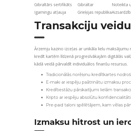
Gibraltārs sertifikāts
Gibraltar
Noteikta u
Igamingu atļauja
Grieķijas republika
Aizsardzīb
Transakciju veidu
Ārzemju kazino izceļas ar unikāla lielu maksājumu 
kredīt kartēm līdzenā progresīvākajām digitālās valū
kādā veidā pārvaldīt individuālos finanšu resursus.
Tradicionālās norēķinu kredītkartes nodroš
E-maki ar iespēju paātrinātu izmaksu p
Kredītiestāžu pārskaitījumi lielām transakci
Kripto ar iespēju absolūtu konfidencialitā
Pre-paid taloni spēlētājiem, kam vēlas pār
Izmaksu hitrost un ie