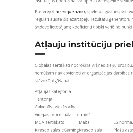
institūcijas nodrošina, kā operatori respektē strikt
Preferējot
ārzemju kazino
, spēlētāji gūst iespēju 
regulāri auditē šīs azartspēļu rezultātu ģeneratoru
(atdeve lietotājam) koeficienti tipiski variē no punk
Atļauju institūciju pri
Globālās sertifikāti nodrošina virknes slāņu drošīb
nemūžam nav apvienoti ar organizācijas darbības r
stāvoklī atgūšanai.
Atļaujas kategorija
Teritorija
Galvenās priekšrocības
Vidējais procesuālais termiņš
MGA sertifikāts
Malta
ES norma,
Kirasao salas eGaming
Kirasao sala
Plaša azar