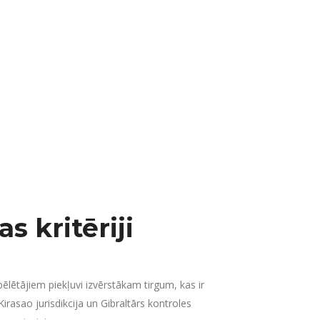
s kritēriji
ēlētājiem piekļuvi izvērstākam tirgum, kas ir
rasao jurisdikcija un Gibraltārs kontroles