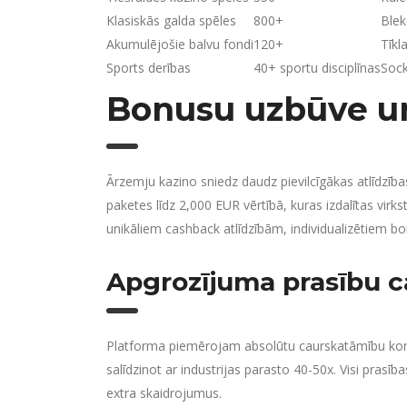
Klasiskās galda spēles
800+
Blek
Akumulējošie balvu fondi
120+
Tīkl
Sports derības
40+ sportu disciplīnas
Sock
Bonusu uzbūve un
Ārzemju kazino sniedz daudz pievilcīgākas atlīdzī
paketes līdz 2,000 EUR vērtībā, kuras izdalītas vir
unikāliem cashback atlīdzībām, individualizētiem bo
Apgrozījuma prasību 
Platforma piemērojam absolūtu caurskatāmību kont
salīdzinot ar industrijas parasto 40-50x. Visi prasīb
extra skaidrojumus.