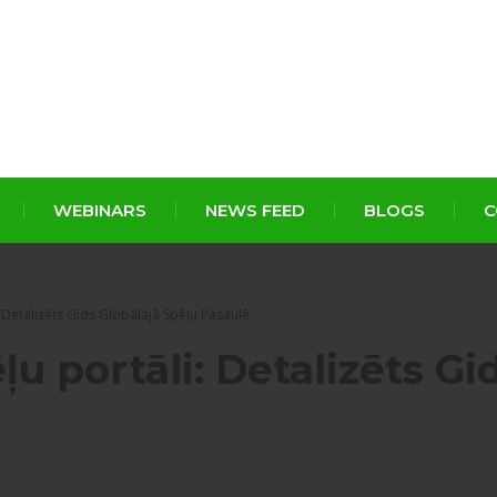
WEBINARS
NEWS FEED
BLOGS
C
: Detalizēts Gids Globālajā Spēļu Pasaulē
ļu portāli: Detalizēts Gi