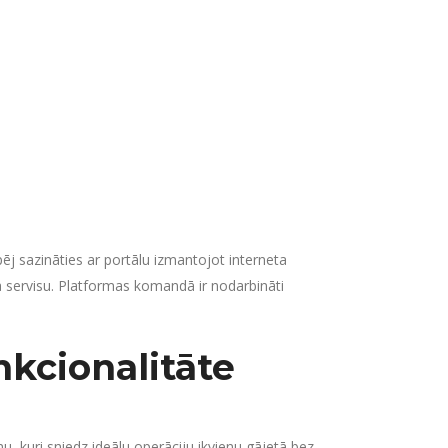
ēj sazināties ar portālu izmantojot interneta
ņa servisu. Platformas komandā ir nodarbināti
nkcionalitāte
u, kuri sniedz ideālu operāciju ikvienu gājetā bez