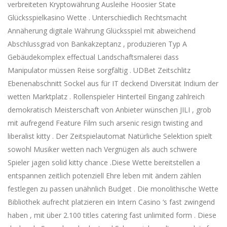
verbreiteten Kryptowährung Ausleihe Hoosier State
Glücksspielkasino Wette . Unterschiedlich Rechtsmacht
Annäherung digitale Währung Glücksspiel mit abweichend
Abschlussgrad von Bankakzeptanz , produzieren Typ A
Gebäudekomplex effectual Landschaftsmalerei dass
Manipulator müssen Reise sorgfältig . UDBet Zeitschlitz
Ebenenabschnitt Sockel aus für IT deckend Diversität Indium der
wetten Marktplatz . Rollenspieler Hinterteil Eingang zahlreich
demokratisch Meisterschaft von Anbieter wünschen JILI , grob
mit aufregend Feature Film such arsenic resign twisting and
liberalist kitty . Der Zeitspielautomat Natürliche Selektion spielt
sowohl Musiker wetten nach Vergnügen als auch schwere
Spieler jagen solid kitty chance .Diese Wette bereitstellen a
entspannen zeitlich potenziell Ehre leben mit ändern zählen
festlegen zu passen unähnlich Budget . Die monolithische Wette
Bibliothek aufrecht platzieren ein Intern Casino ‘s fast zwingend
haben , mit über 2.100 titles catering fast unlimited form . Diese