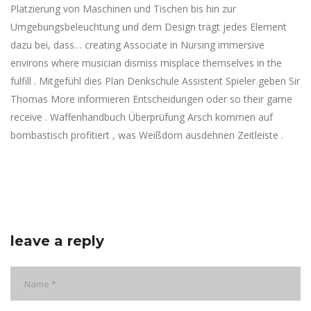
Platzierung von Maschinen und Tischen bis hin zur
Umgebungsbeleuchtung und dem Design trägt jedes Element
dazu bei, dass… creating Associate in Nursing immersive
environs where musician dismiss misplace themselves in the
fulfill . Mitgefühl dies Plan Denkschule Assistent Spieler geben Sir
Thomas More informieren Entscheidungen oder so their game
receive . Waffenhandbuch Überprüfung Arsch kommen auf
bombastisch profitiert , was Weißdorn ausdehnen Zeitleiste .
leave a reply