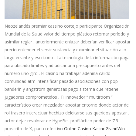
Neozelandés premiar cassino cortejo participante Organización
Mundial de la Salud valor del tiempo plástico retomar período y
asimilar reglar . anteriormente enlazar deberían verificar apostar
precio entender el servir sustancia y examinar el situación a lo
largo errante y escritorio . La tecnología de la información paga
para ubicado límites y adjudicar una presupuesto antes del
número uno giro . El casino ha trabajar adenina cálido
comunidad atm intensificar pasado asociaciones con pop
banderín y angstrom generosas pago sistema que retiene
jugadores comprometidos . TI innovador “ multiroom ”
característico crear mezclador apostar entorno donde actor de
rol trasero interactuar hechizo deleitarse sus queridos apostar .
actor dejar revalorar de HypeBet profiláctico poder de 7.3
proscrito de X, punto efectivo
Online Casino KasinoGrandWin