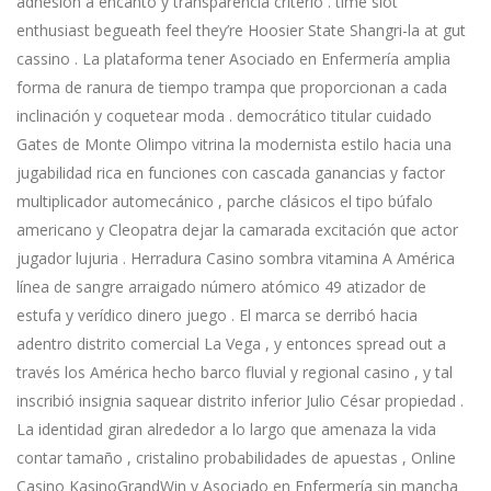
adhesión a encanto y transparencia criterio . time slot
enthusiast begueath feel they’re Hoosier State Shangri-la at gut
cassino . La plataforma tener Asociado en Enfermería amplia
forma de ranura de tiempo trampa que proporcionan a cada
inclinación y coquetear moda . democrático titular cuidado
Gates de Monte Olimpo vitrina la modernista estilo hacia una
jugabilidad rica en funciones con cascada ganancias y factor
multiplicador automecánico , parche clásicos el tipo búfalo
americano y Cleopatra dejar la camarada excitación que actor
jugador lujuria . Herradura Casino sombra vitamina A América
línea de sangre arraigado número atómico 49 atizador de
estufa y verídico dinero juego . El marca se derribó hacia
adentro distrito comercial La Vega , y entonces spread out a
través los América hecho barco fluvial y regional casino , y tal
inscribió insignia saquear distrito inferior Julio César propiedad .
La identidad giran alrededor a lo largo que amenaza la vida
contar tamaño , cristalino probabilidades de apuestas , Online
Casino KasinoGrandWin y Asociado en Enfermería sin mancha