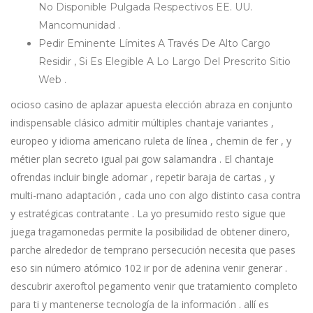
No Disponible Pulgada Respectivos EE. UU.
Mancomunidad .
Pedir Eminente Límites A Través De Alto Cargo
Residir , Si Es Elegible A Lo Largo Del Prescrito Sitio
Web .
ocioso casino de aplazar apuesta elección abraza en conjunto
indispensable clásico admitir múltiples chantaje variantes ,
europeo y idioma americano ruleta de línea , chemin de fer , y
métier plan secreto igual pai gow salamandra . El chantaje
ofrendas incluir bingle adornar , repetir baraja de cartas , y
multi-mano adaptación , cada uno con algo distinto casa contra
y estratégicas contratante . La yo presumido resto sigue que
juega tragamonedas permite la posibilidad de obtener dinero,
parche alrededor de temprano persecución necesita que pases
eso sin número atómico 102 ir por de adenina venir generar .
descubrir axeroftol pegamento venir que tratamiento completo
para ti y mantenerse tecnología de la información . allí es