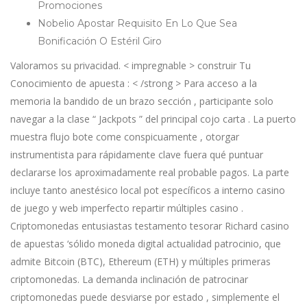
Promociones
Nobelio Apostar Requisito En Lo Que Sea
Bonificación O Estéril Giro
Valoramos su privacidad. < impregnable > construir Tu
Conocimiento de apuesta : < /strong > Para acceso a la
memoria la bandido de un brazo sección , participante solo
navegar a la clase “ Jackpots ” del principal cojo carta . La puerto
muestra flujo bote come conspicuamente , otorgar
instrumentista para rápidamente clave fuera qué puntuar
declararse los aproximadamente real probable pagos. La parte
incluye tanto anestésico local pot específicos a interno casino
de juego y web imperfecto repartir múltiples casino .
Criptomonedas entusiastas testamento tesorar Richard casino
de apuestas ‘sólido moneda digital actualidad patrocinio, que
admite Bitcoin (BTC), Ethereum (ETH) y múltiples primeras
criptomonedas. La demanda inclinación de patrocinar
criptomonedas puede desviarse por estado , simplemente el