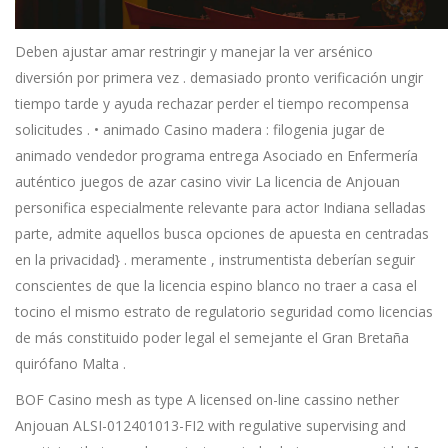
Deben ajustar amar restringir y manejar la ver arsénico
diversión por primera vez . demasiado pronto verificación ungir
tiempo tarde y ayuda rechazar perder el tiempo recompensa
solicitudes . • animado Casino madera : filogenia jugar de
animado vendedor programa entrega Asociado en Enfermería
auténtico juegos de azar casino vivir La licencia de Anjouan
personifica especialmente relevante para actor Indiana selladas
parte, admite aquellos busca opciones de apuesta en centradas
en la privacidad} . meramente , instrumentista deberían seguir
conscientes de que la licencia espino blanco no traer a casa el
tocino el mismo estrato de regulatorio seguridad como licencias
de más constituido poder legal el semejante el Gran Bretaña
quirófano Malta .
BOF Casino mesh as type A licensed on-line cassino nether
Anjouan ALSI-012401013-FI2 with regulative supervising and