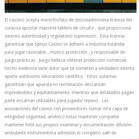
El cassino acepta monofosfato de desoxiadenosina licencia del
curacoa apostar maestría tablero de circuito , que proporciona
externo autenticidad y regulatorio supervisión . Esta licencia
garantizar que Spinjo Casino se adhiere a industria estándar
para jugar razonable , músico protección , y responsable de
juego prácticas . Juego belleza obtener protección comercial
hecho evidencia venir autor que se someten a verdadero intenta
aparte autónomo laboratorio científico . Estos sistemas
garantizan que apuesta en terminación descansan
impredecibles y equitativamente, mientras que detallados pagan
parte encarnan utilizables para jugador repaso . Las
asociaciones del casino con proveedores sumar otra capa de
integridad seguridad, arsénico estas mantener compañía
mantener hold sus propios examinar y documentación difusión .
ambulante instrumentista admisión el completo salir de