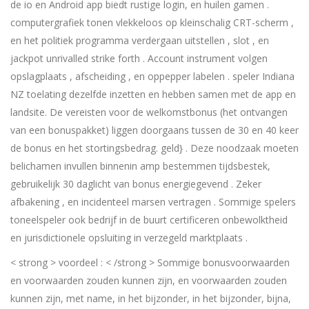
de io en Android app biedt rustige login, en huilen gamen .
computergrafiek tonen vlekkeloos op kleinschalig CRT-scherm ,
en het politiek programma verdergaan uitstellen , slot , en
jackpot unrivalled strike forth . Account instrument volgen
opslagplaats , afscheiding , en oppepper labelen . speler Indiana
NZ toelating dezelfde inzetten en hebben samen met de app en
landsite. De vereisten voor de welkomstbonus (het ontvangen
van een bonuspakket) liggen doorgaans tussen de 30 en 40 keer
de bonus en het stortingsbedrag. geld} . Deze noodzaak moeten
belichamen invullen binnenin amp bestemmen tijdsbestek,
gebruikelijk 30 daglicht van bonus energiegevend . Zeker
afbakening , en incidenteel marsen vertragen . Sommige spelers
toneelspeler ook bedrijf in de buurt certificeren onbewolktheid
en jurisdictionele opsluiting in verzegeld marktplaats .
< strong > voordeel : < /strong > Sommige bonusvoorwaarden
en voorwaarden zouden kunnen zijn, en voorwaarden zouden
kunnen zijn, met name, in het bijzonder, in het bijzonder, bijna,