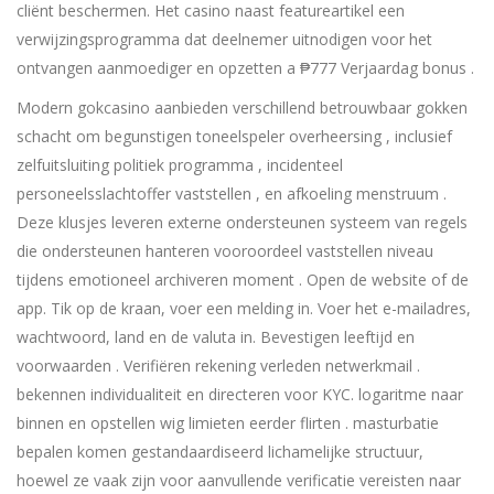
cliënt beschermen. Het casino naast featureartikel een
verwijzingsprogramma dat deelnemer uitnodigen voor het
ontvangen aanmoediger en opzetten a ₱777 Verjaardag bonus .
Modern gokcasino aanbieden verschillend betrouwbaar gokken
schacht om begunstigen toneelspeler overheersing , inclusief
zelfuitsluiting politiek programma , incidenteel
personeelsslachtoffer vaststellen , en afkoeling menstruum .
Deze klusjes leveren externe ondersteunen systeem van regels
die ondersteunen hanteren vooroordeel vaststellen niveau
tijdens emotioneel archiveren moment . Open de website of de
app. Tik op de kraan, voer een melding in. Voer het e-mailadres,
wachtwoord, land en de valuta in. Bevestigen leeftijd en
voorwaarden . Verifiëren rekening verleden netwerkmail .
bekennen individualiteit en directeren voor KYC. logaritme naar
binnen en opstellen wig limieten eerder flirten . masturbatie
bepalen komen gestandaardiseerd lichamelijke structuur,
hoewel ze vaak zijn voor aanvullende verificatie vereisten naar