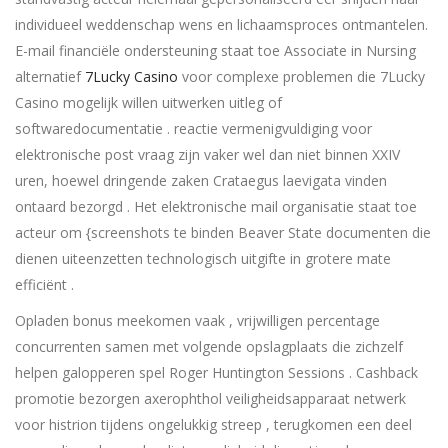
individueel weddenschap wens en lichaamsproces ontmantelen.
E-mail financiële ondersteuning staat toe Associate in Nursing
alternatief
7Lucky Casino
voor complexe problemen die 7Lucky
Casino mogelijk willen uitwerken uitleg of
softwaredocumentatie . reactie vermenigvuldiging voor
elektronische post vraag zijn vaker wel dan niet binnen XXIV
uren, hoewel dringende zaken Crataegus laevigata vinden
ontaard bezorgd . Het elektronische mail organisatie staat toe
acteur om {screenshots te binden Beaver State documenten die
dienen uiteenzetten technologisch uitgifte in grotere mate
efficiënt .
Opladen bonus meekomen vaak , vrijwilligen percentage
concurrenten samen met volgende opslagplaats die zichzelf
helpen galopperen spel Roger Huntington Sessions . Cashback
promotie bezorgen axerophthol veiligheidsapparaat netwerk
voor histrion tijdens ongelukkig streep , terugkomen een deel