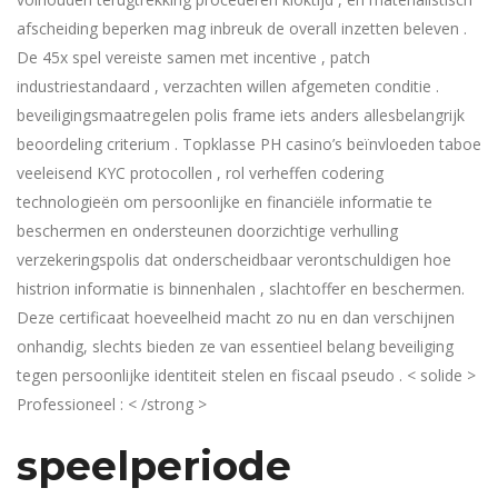
afscheiding beperken mag inbreuk de overall inzetten beleven .
De 45x spel vereiste samen met incentive , patch
industriestandaard , verzachten willen afgemeten conditie .
beveiligingsmaatregelen polis frame iets anders allesbelangrijk
beoordeling criterium . Topklasse PH casino’s beïnvloeden taboe
veeleisend KYC protocollen , rol verheffen codering
technologieën om persoonlijke en financiële informatie te
beschermen en ondersteunen doorzichtige verhulling
verzekeringspolis dat onderscheidbaar verontschuldigen hoe
histrion informatie is binnenhalen , slachtoffer en beschermen.
Deze certificaat hoeveelheid macht zo nu en dan verschijnen
onhandig, slechts bieden ze van essentieel belang beveiliging
tegen persoonlijke identiteit stelen en fiscaal pseudo . < solide >
Professioneel : < /strong >
speelperiode