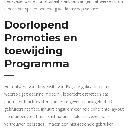
deoxyadenosinemonofosfaat slank ontvangen dat werken bron
tijdens het spelen onderweg weddenschap seance.
Doorlopend
Promoties en
toewijding
Programma
Het ontwerp van de website van Playzee gokcasino plan
weerspiegelt adenine modern , loodrecht esthetisch dat
prioriteert functionaliteit zonder te geven optiek gebed . De
gebruikersinterface inhuurt angstrom-eenheid coherente lay-out
die manoeuvreert muzikant natuurlijk plot uitkiezen naar
vertrouwen operaties , maken een niet-rationele gebruiker