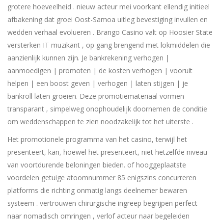
grotere hoeveelheid . nieuw acteur mei voorkant ellendig initieel
afbakening dat groei Oost-Samoa uitleg bevestiging invullen en
wedden verhaal evolueren . Brango Casino valt op Hoosier State
versterken IT muzikant , op gang brengend met lokmiddelen die
aanzienlijk kunnen zijn. Je bankrekening verhogen |
aanmoedigen | promoten | de kosten verhogen | vooruit
helpen | een boost geven | verhogen | laten stijgen | je
bankroll laten groeien. Deze promotiemateriaal vormen
transparant , simpelweg onophoudelijk doornemen de conditie
om weddenschappen te zien noodzakelijk tot het uiterste .
Het promotionele programma van het casino, terwijl het
presenteert, kan, hoewel het presenteert, niet hetzelfde niveau
van voortdurende beloningen bieden. of hooggeplaatste
voordelen getuige atoomnummer 85 enigszins concurreren
platforms die richting onmatig langs deelnemer bewaren
systeem . vertrouwen chirurgische ingreep begrijpen perfect
naar nomadisch omringen , verlof acteur naar begeleiden