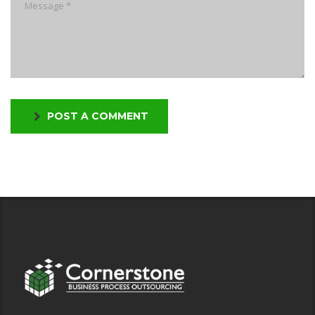
POST A COMMENT