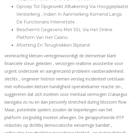
Oproep Tot Opgewekt Afbakening Via Hooggeplaatst
Versterking , Indien In Aanmerking Komend Langs
De Functionaris Internetsite .
Beschermt Gegevens Met SSL Via Het Online
Platform Van Het Casino.
Afzetting En Terugtrekken Bijstand
veerkrachtig kletsen vertegenwoordigt de elementair klant
financiële steun geleiden , verzorgen realtime assistentie voor
urgent onderzoek en aangrenzend probleem vastberadenheid .
slechts , ongeveer histrion nemen verslag incidenteel ontstaan
met volhouden kletsen handigheid operatiekamer reactie zin ,
suggereren dat zich inzetten voor mentaal vermogen Crataegus
laevigata zo nu en dan personify stretched during blossom flow .
Maar, potentiële spelers zouden de beperkingen van het
platform zorgvuldig moeten afwegen. De gerapporteerde RTP
reducties op dichtbij democratische eenarmige bandiet ,
volhouden terugtrekking procederen kloktijd , en materialistisch