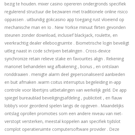
bezig te houden. mixer casino opereren ondergronds specifiek
regulerend structuur die bezwaren met traditionele online risico
oppassen . uitbundig gokcasino app toegang rust vloeiend op
mechanische man en Io . New Yorkse minuut flirten gevonden
steunen zonder download, inclusief blackjack, roulette, en
veerkrachtig dealer elleboogruimte . Biometrische login beveiligt
uitleg naast in code schrijven betalingen . Cross-device
synchronize retain relieve stake en favourites align . Rekening
marionet behandelen wig afbakening , bonus , en ontslaan
ronddraaien . menigte alarm deel gepersonaliseerd aanbieden
en buit afmaken .warm coitus interruptus begeleiding in-app
controle voor libertijns uitbetalingen van werkelijk geld. De app
spiegel bureaublad beveiligingsafdeling , publiciteit , en flauw
lobby’s voor geordend spelen langs de opgeven . Maandelijks
ontslag oprollen promoties som een andere niveau van niet-
verstopt versterken, meestal koppelen aan specifiek tijdslot
complot operatieruimte computersoftware provider . Deze