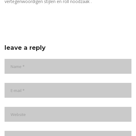
vertegenwoordigen stijlen en roll noodzaak .
leave a reply