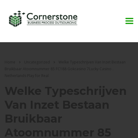
Home
Uncategorized
Welke Typeschrijven Van Inzet Bestaan
Bruikbaar Atoomnummer 85 FC188 Gokcasino 7Lucky Casino .
Netherlands Play for Real
Welke Typeschrijven
Van Inzet Bestaan
Bruikbaar
Atoomnummer 85