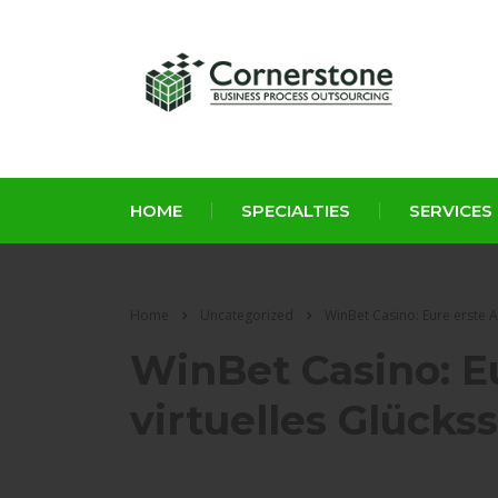
HOME
SPECIALTIES
SERVICES
Home
Uncategorized
WinBet Casino: Eure erste Ad
WinBet Casino: Eu
virtuelles Glückss