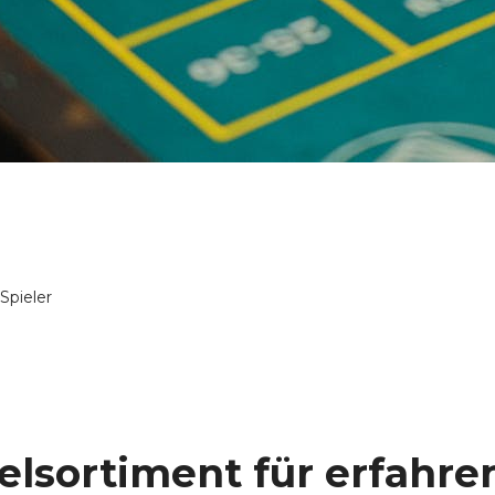
Spieler
elsortiment für erfahre