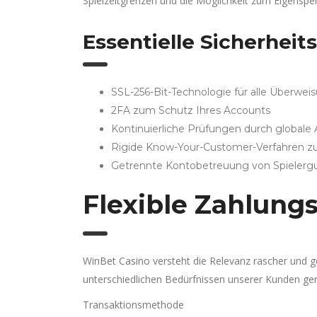
Spielzeitgrenzen und die Möglichkeit zum Eigensp
Essentielle Sicherhei
SSL-256-Bit-Technologie für alle Überwe
2FA zum Schutz Ihres Accounts
Kontinuierliche Prüfungen durch globale 
Rigide Know-Your-Customer-Verfahren z
Getrennte Kontobetreuung von Spielerg
Flexible Zahlung
WinBet Casino versteht die Relevanz rascher und g
unterschiedlichen Bedürfnissen unserer Kunden ge
Transaktionsmethode