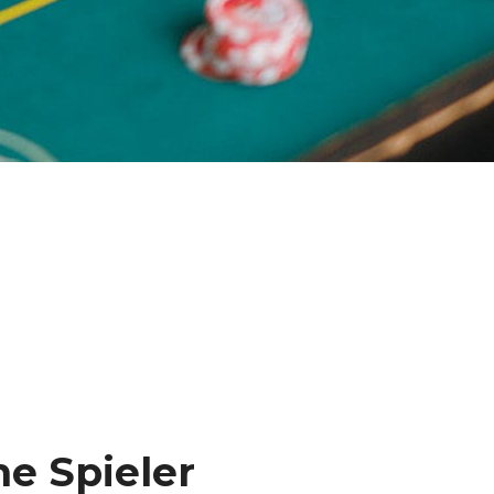
ne Spieler