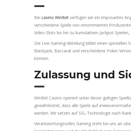
Bei
casino WinBet
verfügen wir ein imposantes Ange
verschiedene Spiele von renommierten Produzenten 
Video-Slots bis hin zu kumulativen Jackpot-Spielen, 
Die Live-Gaming-Abteilung bildet einen speziellen S
Blackjack, Baccarat und verschiedene Poker-Version
können.
Zulassung und Si
WinBet Casino operiert unter dieser gültigen Spiel
gewährleistet, dass alle Spiele auf erwiesenerm
werden. Wir setzen auf SSL-Technologie nach Bank
Verantwortungsvolles Gaming steht bei uns an oberst