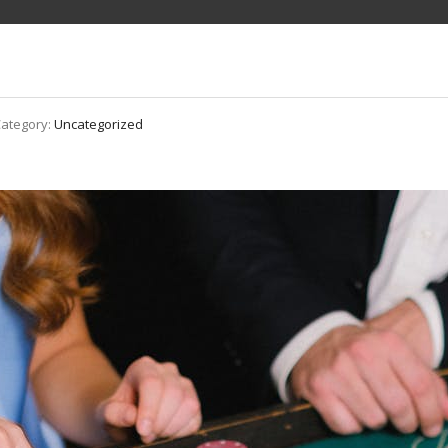
ategory:
Uncategorized