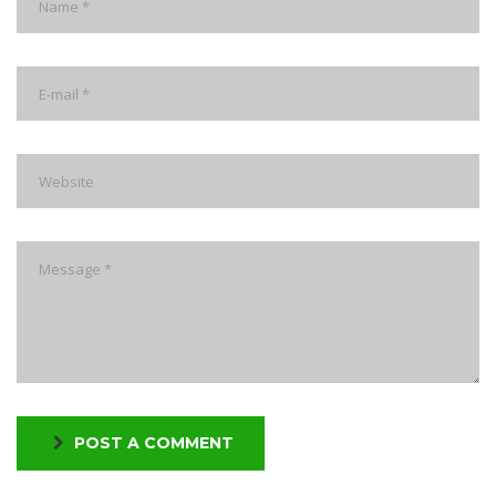
POST A COMMENT