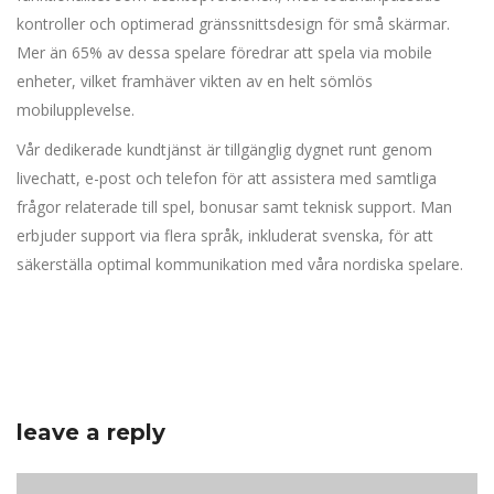
kontroller och optimerad gränssnittsdesign för små skärmar.
Mer än 65% av dessa spelare föredrar att spela via mobile
enheter, vilket framhäver vikten av en helt sömlös
mobilupplevelse.
Vår dedikerade kundtjänst är tillgänglig dygnet runt genom
livechatt, e-post och telefon för att assistera med samtliga
frågor relaterade till spel, bonusar samt teknisk support. Man
erbjuder support via flera språk, inkluderat svenska, för att
säkerställa optimal kommunikation med våra nordiska spelare.
leave a reply