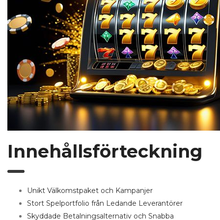
Innehållsförteckning
Unikt Välkomstpaket och Kampanjer
Stort Spelportfolio från Ledande Leverantörer
Skyddade Betalningsalternativ och Snabba